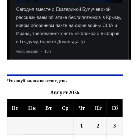
Что опубликовано в этот день
Август 2024
Вс
Пн
Вт
Ср
Чт
Пт
Сб
1
2
3