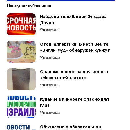
Последние публикации
Найдено тело Шломи Эльдара
Даяна
В ИЗРАИЛЕ
Стоп, аллергики! В Petit Beurre
«Вилли-Фуд» обнаружен кунжут
В ИЗРАИЛЕ
Опасные средства для волос в
«Мерказ ха-Халакот»
В ИЗРАИЛЕ
Купание в Кинерете опасно для
глаз
В ИЗРАИЛЕ
Объявлено о обязательном