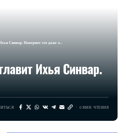
хья Синвар. Наверное это даже л…
главит Ихья Синвар.
ЛИТЬСЯ
0 МИН. ЧТЕНИЯ