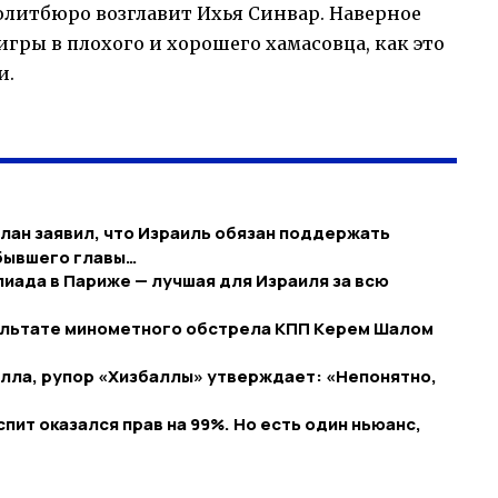
олитбюро возглавит Ихья Синвар. Наверное
 игры в плохого и хорошего хамасовца, как это
и.
лан заявил, что Израиль обязан поддержать
 бывшего главы…
иада в Париже — лучшая для Израиля за всю
зультате минометного обстрела КПП Керем Шалом
лла, рупор «Хизбаллы» утверждает: «Непонятно,
спит оказался прав на 99%. Но есть один ньюанс,