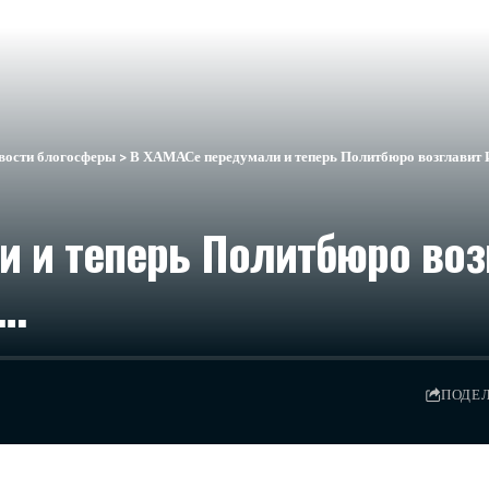
вости блогосферы
>
В ХАМАСе передумали и теперь Политбюро возглавит И
 и теперь Политбюро воз
л…
ПОДЕ