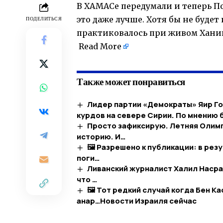
В ХАМАСе передумали и теперь П
это даже лучше. Хотя бы не будет
ПОДЕЛИТЬСЯ
практиковалось при живом Хани
​
Read More
Также может понравиться
Лидер партии «Демократы» Яир Го
курдов на севере Сирии. По мнению
Просто зафиксирую. Летняя Олимп
историю. И…
🖼 Разрешено к публикации: в ре
поги…
Ливанский журналист Халил Насра
что …
🖼 Тот редкий случай когда Бен Ка
анар…​Новости Израиля сейчас