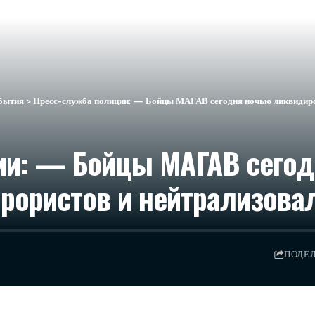
бытия
>
Пресс-служба полиции: — Бойцы МАГАВ сегодня ночью ликвидиров
ии: — Бойцы МАГАВ сего
рористов и нейтрализовал
ПОДЕ