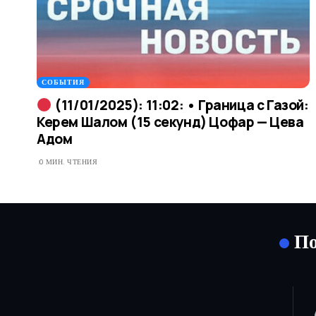
СОБЫТИЯ
(11/01/2025): 11:02: • Граница с Газой:
Керем Шалом (15 секунд) Цофар — Цева
Адом
0 МИН. ЧТЕНИЯ
По