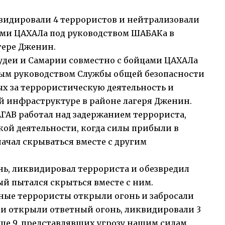
видировали 4 террористов и нейтрализовали
лами ЦАХАЛа под руководством ШАБАКа в
гере Дженин.
удеи и Самарии совместно с бойцами ЦАХАЛа
ным руководством Службы общей безопасности
ых за террористическую деятельность и
 инфраструктуре в районе лагеря Дженин.
АГАВ работал над задержанием террориста,
кой деятельности, когда силы прибыли в
ачал скрываться вместе с другим
нь, ликвидировал террориста и обезвредил
й пытался скрыться вместе с ним.
ные террористы открыли огонь и забросали
и открыли ответный огонь, ликвидировали 3
ще 9, представлявших угрозу нашим силам