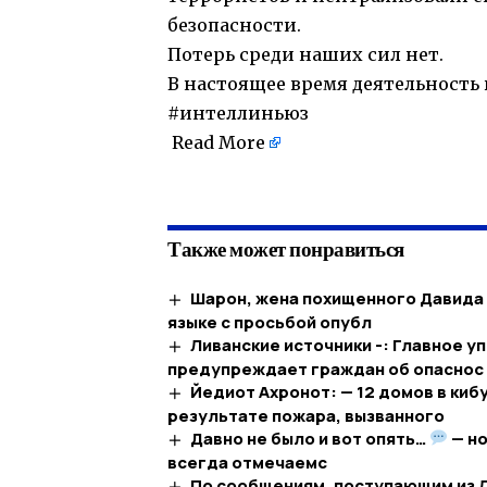
безопасности.
Потерь среди наших сил нет.
В настоящее время деятельность 
#интеллиньюз
Read More
​
Также может понравиться
Шарон, жена похищенного Давида
языке с просьбой опубл
Ливанские источники -: Главное 
предупреждает граждан об опаснос
Йедиот Ахронот: — 12 домов в ки
результате пожара, вызванного
Давно не было и вот опять…
— н
всегда отмечаемс
По сообщениям, поступающим из Л