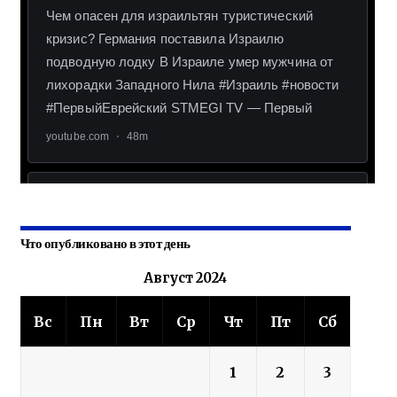
Что опубликовано в этот день
Август 2024
Вс
Пн
Вт
Ср
Чт
Пт
Сб
1
2
3