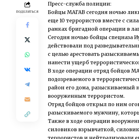
Пресс-служба полиции:
Бойцы МАГАВ сегодня ночью лик
ПОДЕЛИТЬСЯ
еще 10 террористов вместе с си
рамках бригадной операции в ла
Сегодня ночью бойцы спецназа И
действовали под разведыватель
с целью арестовать разыскиваем
нанести ущерб террористической
В ходе операции отряд бойцов М
подозреваемого в террористичес
район его дома, разыскиваемый н
вооруженным террористом.
Отряд бойцов открыл по ним ого
разыскиваемого мужчину, которы
Также в ходе операции вооружен
силовиков взрывчаткой, силовик
террористов и нейтрализовали е