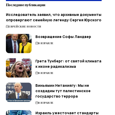
Последние публикации
Исследователь заявил, что архивные документы
опровергают семейную легенду Сергея Юрского
ЕВРЕЙСКИЕ НОВОСТИ
Возвращение Софы Ландвер
В ИЗРАИЛЕ
Грета Тунберг: от святой климата
к иконе радикализма
В ИЗРАИЛЕ
Биньямин Нетаниягу: Мы не
создадим тут палестинское
государство террора
В ИЗРАИЛЕ
Израиль ужесточает стандарты