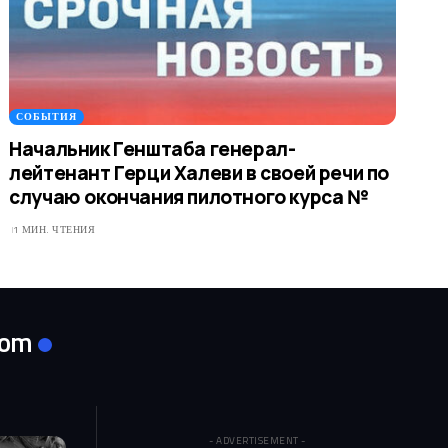
СОБЫТИЯ
Начальник Генштаба генерал-
лейтенант Герци Халеви в своей речи по
случаю окончания пилотного курса №
1 МИН. ЧТЕНИЯ
com
- ADVERTISEMENT -