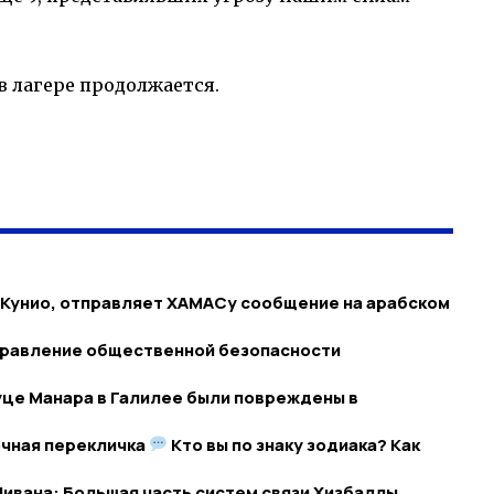
в лагере продолжается.
 Кунио, отправляет ХАМАСу сообщение на арабском
управление общественной безопасности
буце Манара в Галилее были повреждены в
очная перекличка
Кто вы по знаку зодиака? Как
ивана: Большая часть систем связи Хизбаллы