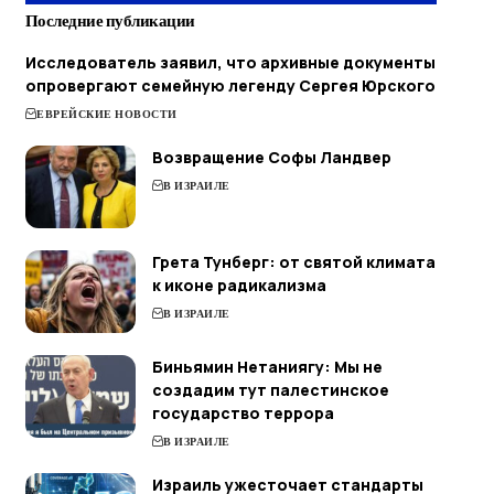
Последние публикации
Исследователь заявил, что архивные документы
опровергают семейную легенду Сергея Юрского
ЕВРЕЙСКИЕ НОВОСТИ
Возвращение Софы Ландвер
В ИЗРАИЛЕ
Грета Тунберг: от святой климата
к иконе радикализма
В ИЗРАИЛЕ
Биньямин Нетаниягу: Мы не
создадим тут палестинское
государство террора
В ИЗРАИЛЕ
Израиль ужесточает стандарты