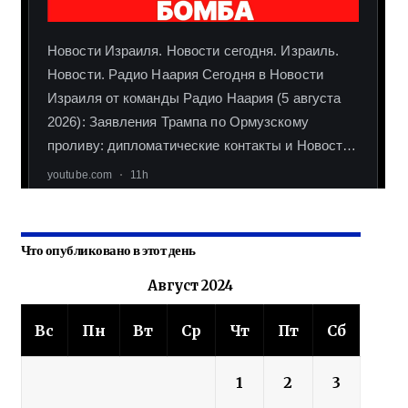
Что опубликовано в этот день
Август 2024
Вс
Пн
Вт
Ср
Чт
Пт
Сб
1
2
3