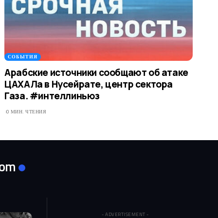
СОБЫТИЯ
Арабские источники сообщают об атаке
ЦАХАЛа в Нусейрате, центр сектора
Газа. #интеллиньюз
0 МИН. ЧТЕНИЯ
com
- ADVERTISEMENT -