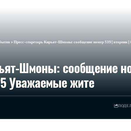
бытия
>
Пресс-секретарь Кирьят-Шмоны: сообщение номер 539 | вторник | 0
ьят-Шмоны: сообщение ном
:25 Уважаемые жите
ПОДЕ