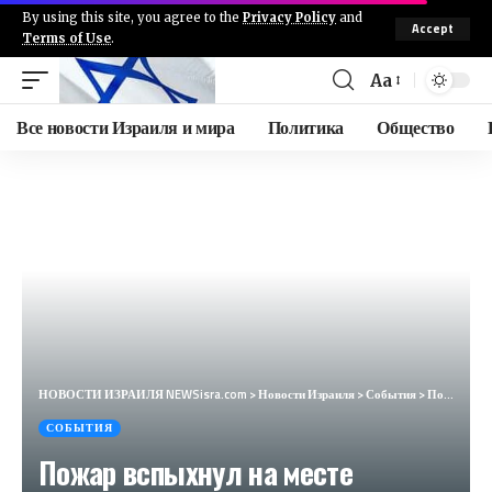
By using this site, you agree to the
Privacy Policy
and
Accept
Terms of Use
.
Aa
Все новости Израиля и мира
Политика
Общество
НОВОСТИ ИЗРАИЛЯ NEWSisra.com
>
Новости Израиля
>
События
>
Пожар вспыхнул на месте падения в Кирьят Шмона. #интеллиньюз
СОБЫТИЯ
Пожар вспыхнул на месте