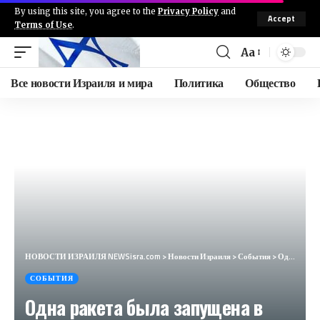
By using this site, you agree to the
Privacy Policy
and
Accept
Terms of Use
.
Aa
Все новости Израиля и мира
Политика
Общество
НОВОСТИ ИЗРАИЛЯ NEWSisra.com
>
Новости Израиля
>
События
>
Одна ракета была запущена в сторону Сдерота-Ашкелон. Данных о пострадавших не поступало. #интеллинью
СОБЫТИЯ
Одна ракета была запущена в