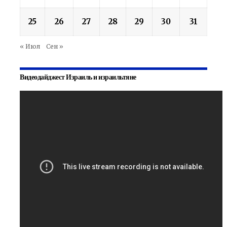
25
26
27
28
29
30
31
« Июл
Сен »
Видеодайджест Израиль и израильтяне