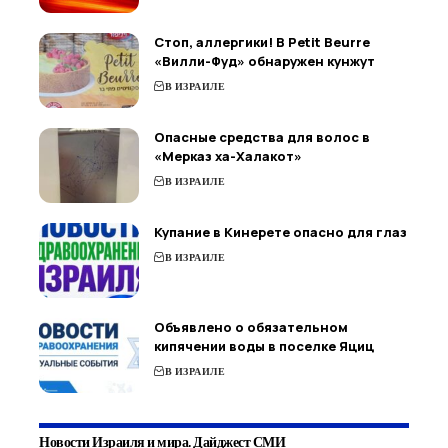
Стоп, аллергики! В Petit Beurre
«Вилли-Фуд» обнаружен кунжут
В ИЗРАИЛЕ
Опасные средства для волос в
«Мерказ ха-Халакот»
В ИЗРАИЛЕ
Купание в Кинерете опасно для глаз
В ИЗРАИЛЕ
Объявлено о обязательном
кипячении воды в поселке Яциц
В ИЗРАИЛЕ
Новости Израиля и мира. Дайджест СМИ