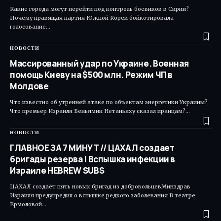
Какие города могут перейти под контроль боевиков в Сирии?
Почему правящая партия Южной Кореи бойкотировала
голосование…
НОВОСТИ
Массированный удар по Украине. Военная
помощь Киеву на $500 млн. Режим ЧП в
Молдове
Что известно об утренней атаке по объектам энергетики Украины?
Что премьер Израиля Беньямин Нетаньяху сказал иранцам?…
НОВОСТИ
ГЛАВНОЕ ЗА 7 МИНУТ // ЦАХАЛ создает
бригады резерва | Вспышка инфекции в
Израиле HEBREW SUBS
ЦАХАЛ создаёт пять новых бригад из добровольцевМинздрав
Израиля предупредил о вспышке редкого заболевания В театре
Ермоловой…