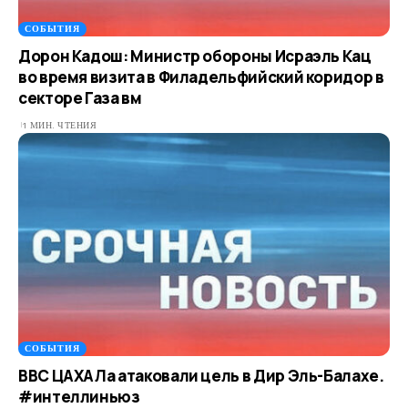
СОБЫТИЯ
Дорон Кадош: Министр обороны Исраэль Кац
во время визита в Филадельфийский коридор в
секторе Газа вм
1 МИН. ЧТЕНИЯ
СОБЫТИЯ
ВВС ЦАХАЛа атаковали цель в Дир Эль-Балахе.
#интеллиньюз