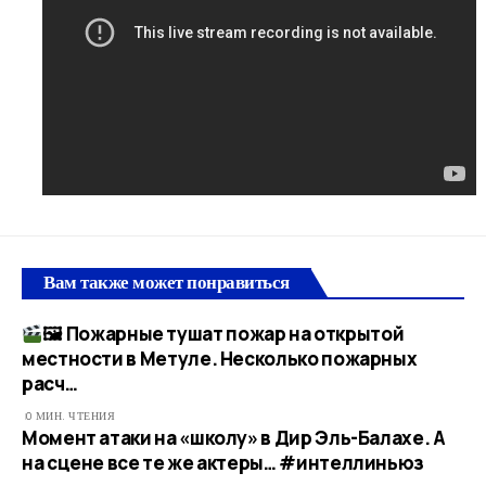
Вам также может понравиться
🖼 Пожарные тушат пожар на открытой
местности в Метуле. Несколько пожарных
расч…​
0 МИН. ЧТЕНИЯ
Момент атаки на «школу» в Дир Эль-Балахе. А
на сцене все те же актеры… #интеллиньюз