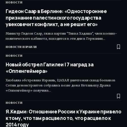
НОВОСТИ
Гидеон Саар в Берлине: «Одностороннее
признание палестинского государства
увековечит конфликт, а не решит его»
Министр Гидеон Саар, глава партии "Тиква Хадаша", член военно-
политического кабинета, находится в эти дни в Германии…
НОВОСТИ ИЗРАИЛЯ
НОВОСТИ
Новый обстрел Галилеи | 7 наград за
«Оппенгеймера»
Хизбалла обстреляла Израиль, ЦАХАЛ уничтожил склад боевиков
Сотни демонстрантов собрались возле дома Нетаньяху Драма
«Оппенгеймер» получила…
НОВОСТИ
Я.Кедми: Отношение России к Украине привело
к тому, что там расцвело то, что расцвело к
2014 году