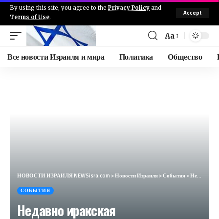
By using this site, you agree to the
Privacy Policy
and
Accept
Terms of Use
.
Aa
Все новости Израиля и мира
Политика
Общество
НОВОСТИ ИЗРАИЛЯ NEWSisra.com
>
Новости Израиля
>
События
>
Недавно иракская террористическая организация под названием «Аль-Торион» взяла на себя ответственнос
СОБЫТИЯ
Недавно иракская