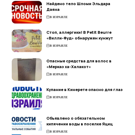
Найдено тело Шломи Эльдара
Даяна
В ИЗРАИЛЕ
Стоп, аллергики! В Petit Beurre
«Вилли-Фуд» обнаружен кунжут
В ИЗРАИЛЕ
Опасные средства для волос в
«Мерказ ха-Халакот»
В ИЗРАИЛЕ
Купание в Кинерете опасно для глаз
В ИЗРАИЛЕ
Объявлено о обязательном
кипячении воды в поселке Яциц
В ИЗРАИЛЕ