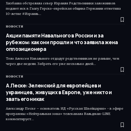
Хизбалла обстреляла север Израиля Родственники заложников
подают иск в Гаагу Горско-еврейская община Германии отметила
10-летие #Израиль…
НОВОСТИ
Акции памяти Навального в России и за
рубежом: как они прошли и что заявила жена
оппозиционера
Тело Алексея Навального отдадут родственникам не раньше, чем
через две недели. Забрать его уже несколько дней…
НОВОСТИ
А.Песке: Зеленский для европейцев и
украинцев, живущих в Европе, уже никто и
звать его никак
Александр Песке – основатель ИД «Русская Швейцария» - в эфире
программы «Нейтральная зона» телеканала Вальдман-LINE
комментирует…