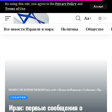
By using this site, you agree to the
Privacy Policy
and
Accept
Terms of Use
.
Aa
Все новости Израиля и мира
Политика
Общество
НОВОСТИ ИЗРАИЛЯ NEWSisra.com
>
Новости Израиля
>
События
>
Ирак: первые сообщения о взрыве возле международного аэропорта Багдада. #интеллиньюз
СОБЫТИЯ
Ирак: первые сообщения о