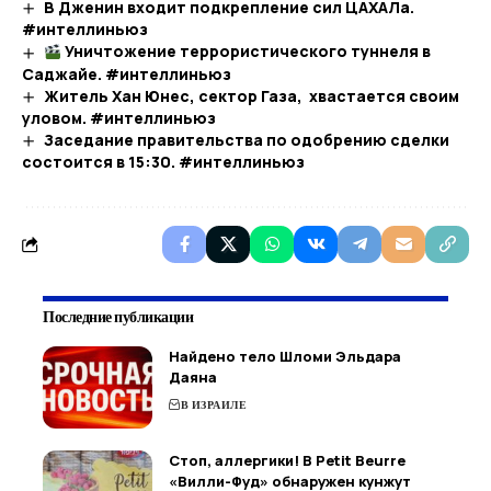
В Дженин входит подкрепление сил ЦАХАЛа.
#интеллиньюз
Уничтожение террористического туннеля в
Саджайе. #интеллиньюз​
Житель Хан Юнес, сектор Газа, хвастается своим
уловом. #интеллиньюз
Заседание правительства по одобрению сделки
состоится в 15:30. #интеллиньюз
Последние публикации
Найдено тело Шломи Эльдара
Даяна
В ИЗРАИЛЕ
Стоп, аллергики! В Petit Beurre
«Вилли-Фуд» обнаружен кунжут