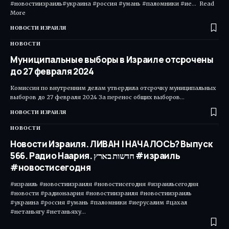
#новостиизраиль#украина #россия #умань #паломники #ие... Read
More ​
НОВОСТИ ИЗРАИЛЯ
НОВОСТИ
Муниципальные выборы в Израиле отсрочены
до 27 февраля 2024
Комиссия по внутренним делам утвердила отсрочку муниципальных
выборов до 27 февраля 2024 За перенос общих выборов…
НОВОСТИ ИЗРАИЛЯ
НОВОСТИ
Новости Израиля. ЛИВАН | НАЧАЛОСЬ? Выпуск
566. Радио Наария. חדשות בארץ #израиль
#новостисегодня
#израиль #новостиизраиля #новостисегодня #израильсегодня
#новости #радионаария #новостиизраиля #новостиизраиль
#украина #россия #умань #паломники #иерусалим #цахал
#нетаньягу #нетаньяху…