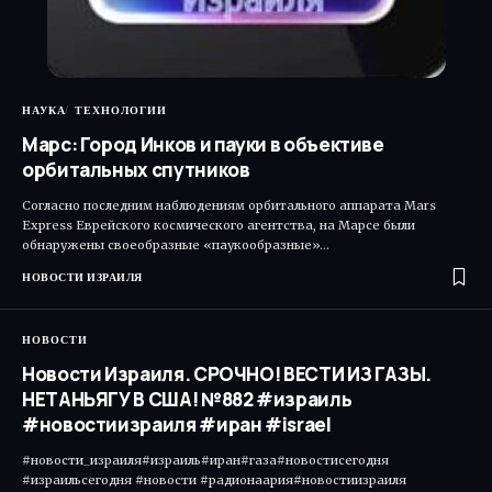
НАУКА
ТЕХНОЛОГИИ
Марс: Город Инков и пауки в объективе
орбитальных спутников
Согласно последним наблюдениям орбитального аппарата Mars
Express Еврейского космического агентства, на Марсе были
обнаружены своеобразные «паукообразные»…
НОВОСТИ ИЗРАИЛЯ
НОВОСТИ
Новости Израиля. СРОЧНО! ВЕСТИ ИЗ ГАЗЫ.
НЕТАНЬЯГУ В США! №882 #израиль
#новостиизраиля #иран #israel
#новости_израиля#израиль#иран#газа#новостисегодня
#израильсегодня #новости #радионаария#новостиизраиля