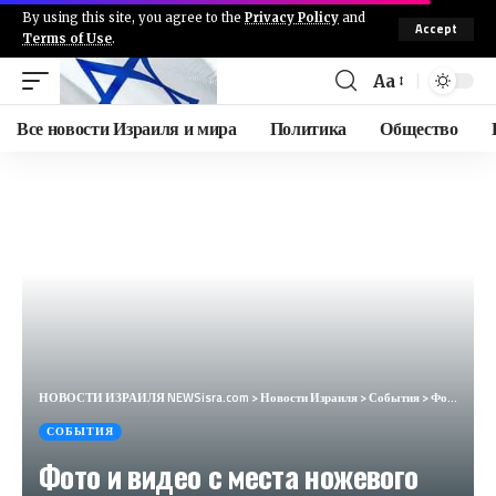
By using this site, you agree to the
Privacy Policy
and
Accept
Terms of Use
.
Aa
Все новости Израиля и мира
Политика
Общество
НОВОСТИ ИЗРАИЛЯ NEWSisra.com
>
Новости Израиля
>
События
>
Фото и видео с места ножевого теракта на КПП Менхарот, Иерусалим. #интеллиньюз
СОБЫТИЯ
Фото и видео с места ножевого