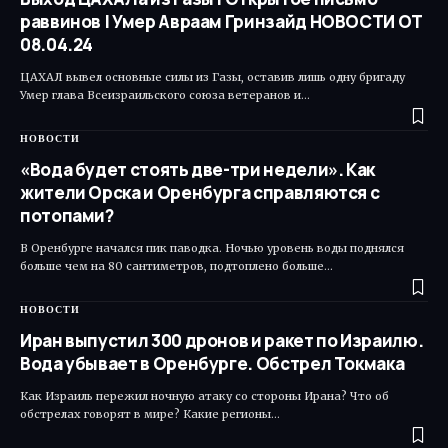
раввинов | Умер Авраам Гринзайд НОВОСТИ ОТ
08.04.24
ЦАХАЛ вывел основные силы из Газы, оставив лишь одну бригаду
Умер глава Всеизраильского союза ветеранов и…
НОВОСТИ
«Вода будет стоять две-три недели». Как
жители Орска и Оренбурга справляются с
потопами?
В Оренбурге начался пик паводка. Ночью уровень воды поднялся
больше чем на 80 сантиметров, подтоплено больше…
НОВОСТИ
Иран выпустил 300 дронов и ракет по Израилю.
Вода убывает в Оренбурге. Обстрел Токмака
Как Израиль пережил ночную атаку со стороны Ирана? Что об
обстрелах говорят в мире? Какие регионы…