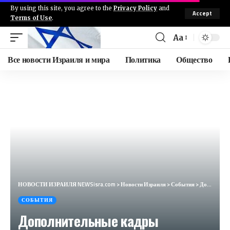
By using this site, you agree to the
Privacy Policy
and
Accept
Terms of Use
.
Aa
Все новости Израиля и мира
Политика
Общество
НОВОСТИ ИЗРАИЛЯ NEWSisra.com
>
Новости Израиля
>
События
>
Дополнительные кадры запущенных по северу БПЛА Хизбаллы. #интеллиньюз
СОБЫТИЯ
Дополнительные кадры