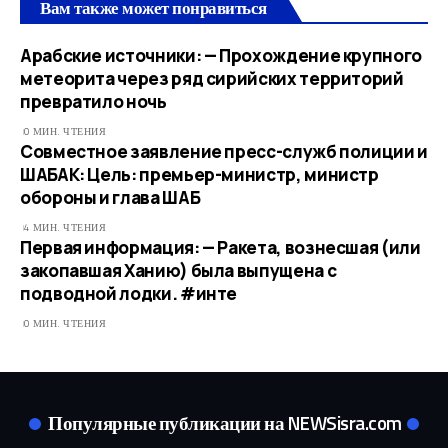
Вам также может понравиться
Арабские источники: — Прохождение крупного
метеорита через ряд сирийских территорий
превратило ночь
0 МИН. ЧТЕНИЯ
Совместное заявление пресс-служб полиции и
ШАБАК: Цель: премьер-министр, министр
обороны и глава ШАБ
4 МИН. ЧТЕНИЯ
Первая информация: — Ракета, вознесшая (или
закопавшая Ханию) была выпущена с
подводной лодки. #инте
0 МИН. ЧТЕНИЯ
Популярные публикации на NEWSisra.com