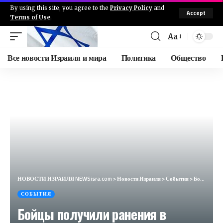
By using this site, you agree to the
Privacy Policy
and
Accept
Terms of Use
.
Aa
Все новости Израиля и мира
Политика
Общество
НОВОСТИ ИЗРАИЛЯ NEWSisra.com
>
Новости Израиля
>
События
>
Бойцы получили ранения в результате обстрела противотанковой ракетой террористами по нашим силам в в
СОБЫТИЯ
Бойцы получили ранения в