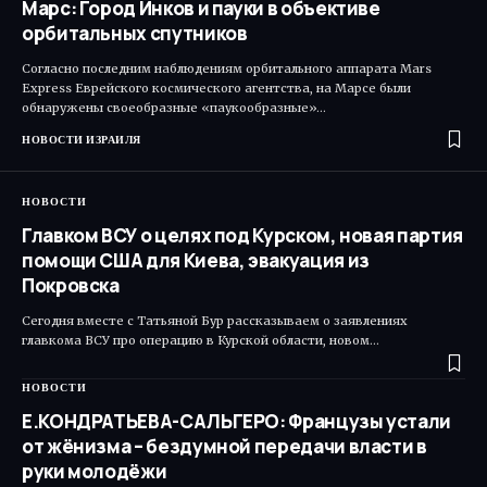
Марс: Город Инков и пауки в объективе
орбитальных спутников
Согласно последним наблюдениям орбитального аппарата Mars
Express Еврейского космического агентства, на Марсе были
обнаружены своеобразные «паукообразные»…
НОВОСТИ ИЗРАИЛЯ
НОВОСТИ
Главком ВСУ о целях под Курском, новая партия
помощи США для Киева, эвакуация из
Покровска
Сегодня вместе с Татьяной Бур рассказываем о заявлениях
главкома ВСУ про операцию в Курской области, новом…
НОВОСТИ
Е.КОНДРАТЬЕВА-САЛЬГЕРО: Французы устали
от жёнизма – бездумной передачи власти в
руки молодёжи