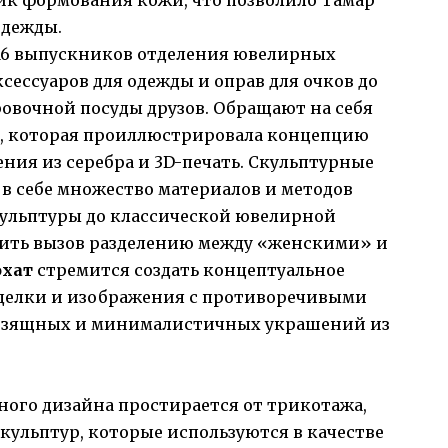
ик формования кожи, что позволило Тамар
одежды.
16 выпускников отделения ювелирных
ксессуаров для одежды и оправ для очков до
овочной посуды друзов. Обращают на себя
, которая проиллюстрировала концепцию
ния из серебра и 3D-печать. Скульптурные
в себе множество материалов и методов
кульптуры до классической ювелирной
сить вызов разделению между «женскими» и
хат
стремится создать концептуальное
делки и изображения с противоречивыми
 изящных и минималистичных украшений из
ного дизайна простирается от трикотажа,
кульптур, которые используются в качестве