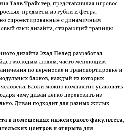
етна
Таль Трайстер
, представившая игровое
рослых, предметы из губки и фетра,
но спроектированные с динамичным
новый язык дизайна, стирающий границы
нного дизайна
Эхад Пелед
разработал
ойдет молодым людям, часто меняющим
граничения по переноске и транспортировке и
модульных блоков, каждый из которых
 человека. Блоки можно компактно упаковать
годаря чему диван легко перевозить из
льно. Диван подходит для разных жилых
густа в помещениях инженерного факультета,
ательских центров и открыта для