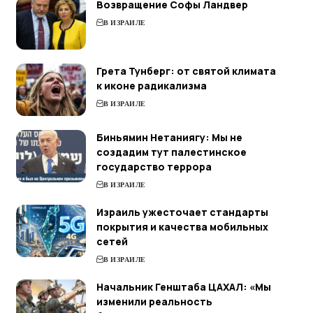
Возвращение Софы Ландвер
В ИЗРАИЛЕ
Грета Тунберг: от святой климата
к иконе радикализма
В ИЗРАИЛЕ
Биньямин Нетаниягу: Мы не
создадим тут палестинское
государство террора
В ИЗРАИЛЕ
Израиль ужесточает стандарты
покрытия и качества мобильных
сетей
В ИЗРАИЛЕ
Начальник Генштаба ЦАХАЛ: «Мы
изменили реальность