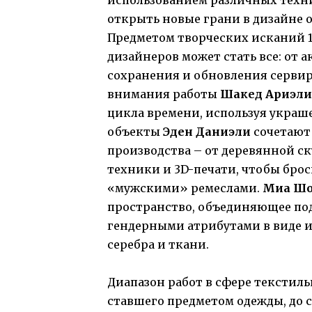
использованием различных техн
открыть новые грани в дизайне 
Предметом творческих исканий 
дизайнеров может стать все: от а
сохранения и обновления сервир
внимания работы
Шакед Ариэли
цикла времени, используя украше
объекты
Эден Даниэли
сочетают 
производства – от деревянной с
техники и 3D-печати, чтобы бро
«мужскими» ремеслами.
Миа Шо
пространство, объединяющее по
гендерными атрибутами в виде
серебра и ткани.
Диапазон работ в сфере текстиль
ставшего предметом одежды, до с