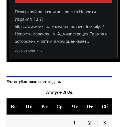
Что опубликовано в этот день
Август 2024
Вс
Пн
Вт
Ср
Чт
Пт
Сб
1
2
3