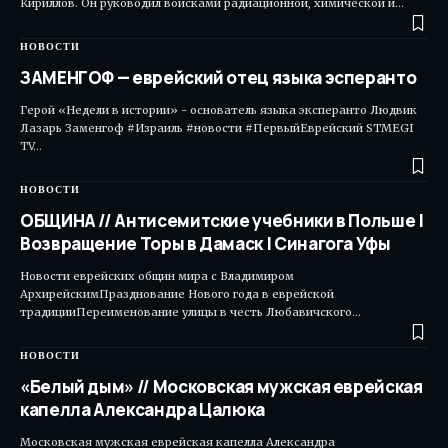
Кириллов. Он руководил войсками радиационной, химической и…
НОВОСТИ
ЗАМЕНГОФ — еврейский отец языка эсперанто
Герой «Недели в истории» - основатель языка эксперанто Людвик
Лазарь Заменгоф #Израиль #новости #ПервыйЕврейский STMEGI
TV…
НОВОСТИ
ОБЩИНА // Антисемитские учебники в Польше |
Возвращение Торы в Дамаск | Синагога Уфы
Новости еврейских общин мира с Владимиром
АрхирейскимПразднование Нового года в еврейской
традицииПереименование улицы в честь Любавичского…
НОВОСТИ
«Белый дым» // Московская мужская еврейская
капелла Александра Цалюка
Московская мужская еврейская капелла Александра