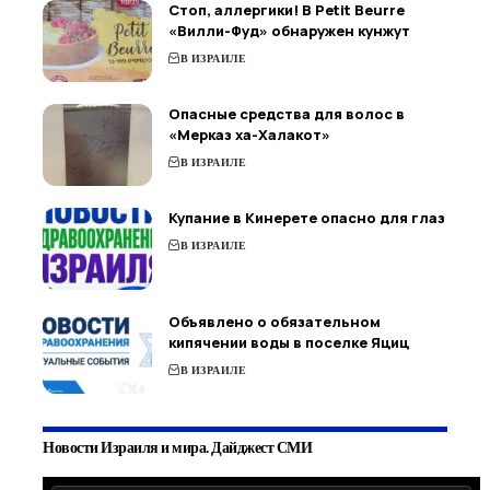
Стоп, аллергики! В Petit Beurre
«Вилли-Фуд» обнаружен кунжут
В ИЗРАИЛЕ
Опасные средства для волос в
«Мерказ ха-Халакот»
В ИЗРАИЛЕ
Купание в Кинерете опасно для глаз
В ИЗРАИЛЕ
Объявлено о обязательном
кипячении воды в поселке Яциц
В ИЗРАИЛЕ
Новости Израиля и мира. Дайджест СМИ