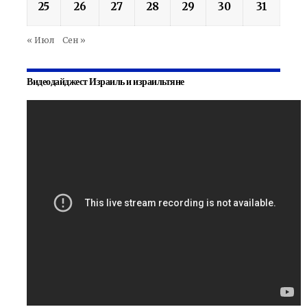
25
26
27
28
29
30
31
« Июл
Сен »
Видеодайджест Израиль и израильтяне