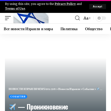
By using this site, you agree to the
Privacy Policy
and
Accept
Terms of Use
.
Aa
Все новости Израиля и мира
Политика
Общество
НОВОСТИ ИЗРАИЛЯ NEWSisra.com
>
Новости Израиля
>
События
>
— Проникновение беспилотного самолета (06/08/2024) : 12:22: • Линия противостояния: Нагария 12:23
СОБЫТИЯ
— Проникновение