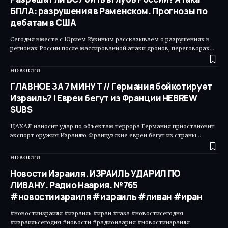
БПЛА: разрушения в Раменском. Прогнозы по
дебатам в США
Сегодня вместе с Юрием Кукиным рассказываем о разрушениях в
регионах России после массированной атаки дронов, переговорах…
НОВОСТИ
ГЛАВНОЕ ЗА 7 МИНУТ // Германия бойкотирует
Израиль? | Евреи бегут из Франции HEBREW
SUBS
ЦАХАЛ наносит удар по объектам террора Германия приостановит
экспорт оружия Израилю Французские евреи бегут из страны…
НОВОСТИ
Новости Израиля. ИЗРАИЛЬ УДАРИЛ ПО
ЛИВАНУ. Радио Наария. №765
#новостиизраиля #израиль #ливан #иран
#новостиизраиля #израиль #иран #газа #новостисегодня
#израильсегодня #новости #радионаария #новостиизраиля