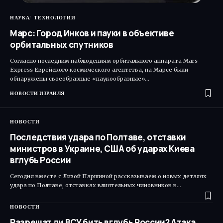
НАУКА
ТЕХНОЛОГИИ
Марс: Город Инков и пауки в объективе
орбитальных спутников
Согласно последним наблюдениям орбитального аппарата Mars
Express Еврейского космического агентства, на Марсе были
обнаружены своеобразные «паукообразные»…
НОВОСТИ ИЗРАИЛЯ
НОВОСТИ
Последствия удара по Полтаве, отставки
министров в Украине, США об ударах Киева
вглубь России
Сегодня вместе с Лизой Паршиной рассказываем о новых деталях
удара по Полтаве, отставках влиятельных чиновников в…
НОВОСТИ
Разрешат ли ВСУ бить вглубь России? Атака