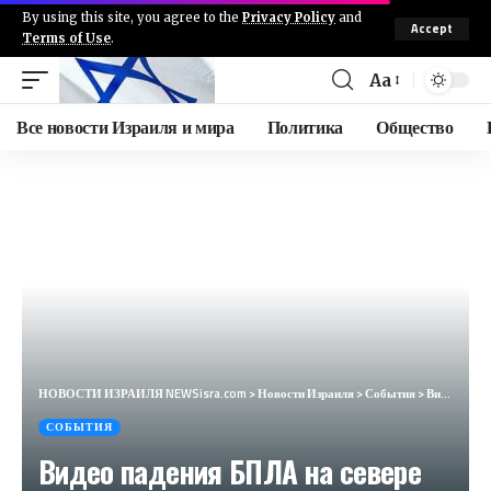
By using this site, you agree to the
Privacy Policy
and
Accept
Terms of Use
.
Aa
Все новости Израиля и мира
Политика
Общество
НОВОСТИ ИЗРАИЛЯ NEWSisra.com
>
Новости Израиля
>
События
>
Видео падения БПЛА на севере страны. #интеллиньюз
СОБЫТИЯ
Видео падения БПЛА на севере