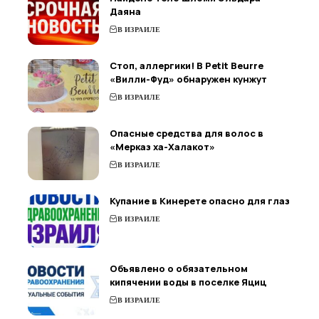
Даяна
В ИЗРАИЛЕ
Стоп, аллергики! В Petit Beurre
«Вилли-Фуд» обнаружен кунжут
В ИЗРАИЛЕ
Опасные средства для волос в
«Мерказ ха-Халакот»
В ИЗРАИЛЕ
Купание в Кинерете опасно для глаз
В ИЗРАИЛЕ
Объявлено о обязательном
кипячении воды в поселке Яциц
В ИЗРАИЛЕ