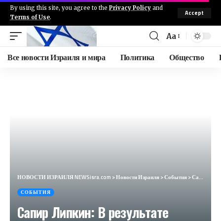
By using this site, you agree to the
Privacy Policy
and
Accept
Terms of Use
.
Aa
Все новости Израиля и мира
Политика
Общество
НОВОСТИ ИЗРАИЛЯ NEWSisra.com
>
Новости Израиля
>
События
>
Сапир Липкин: В результате предупреждений в мире – сегодня массы ливанцев прибыли в аэропорт Бейрут
СОБЫТИЯ
Сапир Липкин: В результате