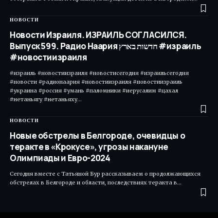
НОВОСТИ
Новости Израиля. ИЗРАИЛЬ СОГЛАСИЛСЯ.
Выпуск 599. Радио Наария חדשות בארץ #израиль
#новостиизраиля
#израиль #новостиизраиля #новостисегодня #израильсегодня
#новости #радионаария #новостиизраиля #новостиизраиль
#украина #россия #умань #паломники #иерусалим #цахал
#нетаньягу #нетаньяху…
НОВОСТИ
Новые обстрелы в Белгороде, очевидцы о
теракте в «Крокусе», угрозы накануне
Олимпиады и Евро-2024
Сегодня вместе с Татьяной Бур рассказываем о продолжающихся
обстрелах в Белгороде и области, последствиях теракта в…