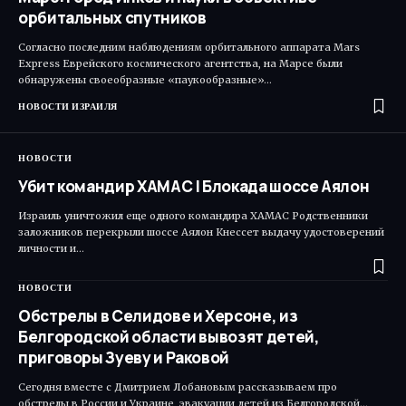
орбитальных спутников
Согласно последним наблюдениям орбитального аппарата Mars
Express Еврейского космического агентства, на Марсе были
обнаружены своеобразные «паукообразные»…
НОВОСТИ ИЗРАИЛЯ
НОВОСТИ
Убит командир ХАМАС | Блокада шоссе Аялон
Израиль уничтожил еще одного командира ХАМАС Родственники
заложников перекрыли шоссе Аялон Кнессет выдачу удостоверений
личности и…
НОВОСТИ
Обстрелы в Селидове и Херсоне, из
Белгородской области вывозят детей,
приговоры Зуеву и Раковой
Сегодня вместе с Дмитрием Лобановым рассказываем про
обстрелы в России и Украине, эвакуации детей из Белгородской…