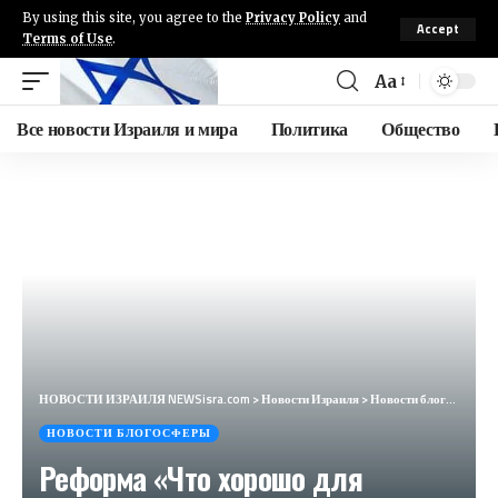
By using this site, you agree to the
Privacy Policy
and
Accept
Terms of Use
.
Aa
Все новости Израиля и мира
Политика
Общество
НОВОСТИ ИЗРАИЛЯ NEWSisra.com
>
Новости Израиля
>
Новости блогосферы
НОВОСТИ БЛОГОСФЕРЫ
Реформа «Что хорошо для