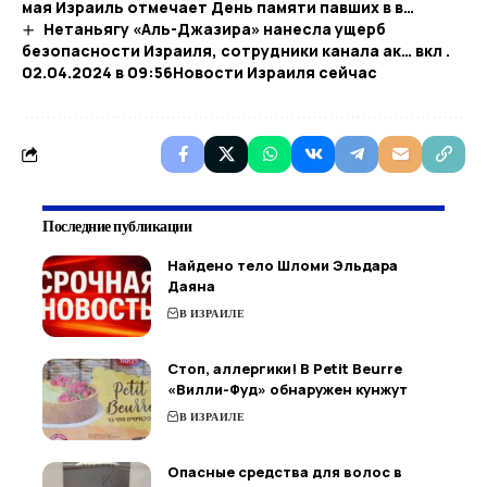
мая Израиль отмечает День памяти павших в в…
Нетаньягу «Аль-Джазира» нанесла ущерб
безопасности Израиля, сотрудники канала ак… вкл .
02.04.2024 в 09:56​Новости Израиля сейчас
Последние публикации
Найдено тело Шломи Эльдара
Даяна
В ИЗРАИЛЕ
Стоп, аллергики! В Petit Beurre
«Вилли-Фуд» обнаружен кунжут
В ИЗРАИЛЕ
Опасные средства для волос в