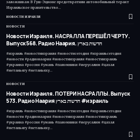
заложникам В Гуш-Эционе предотвратили автомобильный теракт
Израильское правительство…
НОВОСТИ ИЗРАИЛЯ
НОВОСТИ
Новости Израиля. НАСРАЛЛА ПЕРЕШЁЛ ЧЕРТУ.
Выпуск 568. Радио Наария. חדשות בארץ
#израиль #новостиизраиля #новостисегодня #израильсегодня
#новости #радионаария #новостиизраиля #новостиизраиль
#украина #россия #умань #паломники #иерусалим #цахал
#нетаньягу #нетаньяху…
НОВОСТИ
Новости Израиля. ПОТЕРИ НАСРАЛЛЫ. Выпуск
573. Радио Наария חדשות בארץ #израиль
#израиль #новостиизраиля #новостисегодня #израильсегодня
#новости #радионаария #новостиизраиля #новостиизраиль
#украина #россия #умань #паломники #иерусалим #цахал
#нетаньягу #нетаньяху…