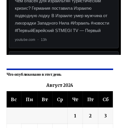
Что опубликовано в этот день
Август 2024
Вс
Пн
Вт
Ср
Чт
Пт
Сб
1
2
3