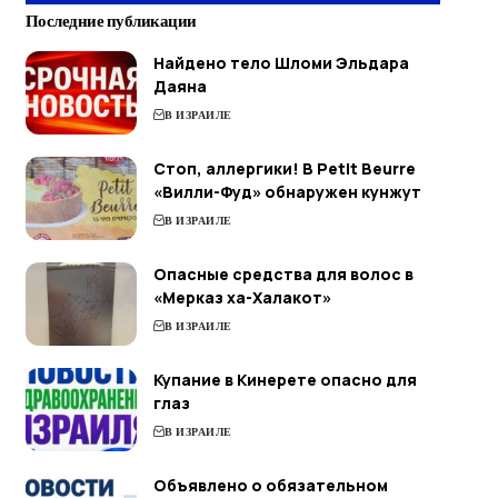
Последние публикации
Найдено тело Шломи Эльдара
Даяна
В ИЗРАИЛЕ
Стоп, аллергики! В Petit Beurre
«Вилли-Фуд» обнаружен кунжут
В ИЗРАИЛЕ
Опасные средства для волос в
«Мерказ ха-Халакот»
В ИЗРАИЛЕ
Купание в Кинерете опасно для
глаз
В ИЗРАИЛЕ
Объявлено о обязательном