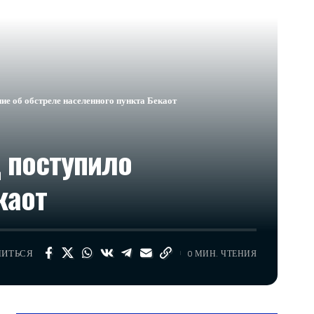
е об обстреле населенного пункта Бекаот
 поступило
каот
ЛИТЬСЯ
0 МИН. ЧТЕНИЯ