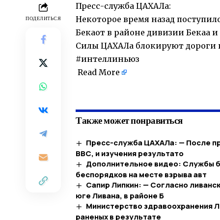
Пресс-служба ЦАХАЛа:
Некоторое время назад поступил
ПОДЕЛИТЬСЯ
Бекаот в районе дивизии Бекаа и
Силы ЦАХАЛа блокируют дороги и
#интеллиньюз
Read More
​
Также может понравиться
Пресс-служба ЦАХАЛа: — После п
ВВС, и изучения результато
Дополнительное видео: Службы б
беспорядков на месте взрыва авт
Сапир Липкин: — Согласно ливанс
юге Ливана, в районе Б
Министерство здравоохранения Ли
раненых в результате