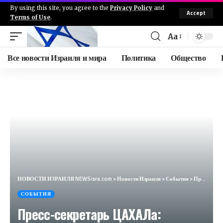
By using this site, you agree to the
Privacy Policy
and
Accept
Terms of Use
.
Aa
Все новости Израиля и мира
Политика
Общество
НОВОСТИ ИЗРАИЛЯ NEWSisra.com
>
Новости Израиля
>
События
>
Пресс-секретарь ЦАХАЛа: Учитывая публикации за последний час и поднимаемые вопросы, важно уточнить,
СОБЫТИЯ
Пресс-секретарь ЦАХАЛа: