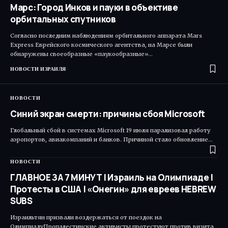
Марс: Город Инков и пауки в объективе
орбитальных спутников
Согласно последним наблюдениям орбитального аппарата Mars
Express Еврейского космического агентства, на Марсе были
обнаружены своеобразные «паукообразные»…
НОВОСТИ ИЗРАИЛЯ
НОВОСТИ
Синий экран смерти: причины сбоя Microsoft
Глобальный сбой в системах Microsoft 19 июля парализовал работу
аэропортов, авиакомпаний и банков. Причиной стало обновление…
НОВОСТИ
ГЛАВНОЕ ЗА 7 МИНУТ | Израиль на Олимпиаде |
Протесты в США | «Онегин» для евреев HEBREW
SUBS
Израильтян призвали воздержаться от поездок на
ОлимпиадуПропалестинские активисты протестуют против визита