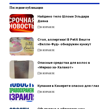
Последние публикации
Найдено тело Шломи Эльдара
Даяна
В ИЗРАИЛЕ
Стоп, аллергики! В Petit Beurre
«Вилли-Фуд» обнаружен кунжут
В ИЗРАИЛЕ
Опасные средства для волос в
«Мерказ ха-Халакот»
В ИЗРАИЛЕ
Купание в Кинерете опасно для глаз
В ИЗРАИЛЕ
Объявлено о обязательном