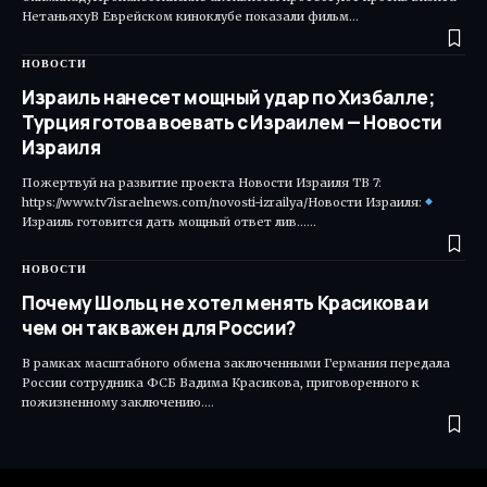
НетаньяхуВ Еврейском киноклубе показали фильм…
НОВОСТИ
Израиль нанесет мощный удар по Хизбалле;
Турция готова воевать с Израилем — Новости
Израиля
Пожертвуй на развитие проекта Новости Израиля ТВ 7:
https://www.tv7israelnews.com/novosti-izrailya/Новости Израиля:
Израиль готовится дать мощный ответ лив...…
НОВОСТИ
Почему Шольц не хотел менять Красикова и
чем он так важен для России?
В рамках масштабного обмена заключенными Германия передала
России сотрудника ФСБ Вадима Красикова, приговоренного к
пожизненному заключению.…