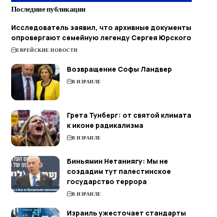
Последние публикации
Исследователь заявил, что архивные документы
опровергают семейную легенду Сергея Юрского
ЕВРЕЙСКИЕ НОВОСТИ
Возвращение Софы Ландвер
В ИЗРАИЛЕ
Грета Тунберг: от святой климата
к иконе радикализма
В ИЗРАИЛЕ
Биньямин Нетаниягу: Мы не
создадим тут палестинское
государство террора
В ИЗРАИЛЕ
Израиль ужесточает стандарты