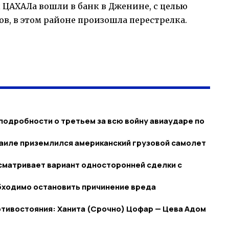
 ЦАХАЛа вошли в банк в Дженине, с целью
в, в этом районе произошла перестрелка.
одробности о третьем за всю войну авиаударе по
зраиле приземлился американский грузовой самолет
сматривает вариант односторонней сделки с
бходимо остановить причинение вреда
противостояния: Ханита (Срочно) Цофар — Цева Адом