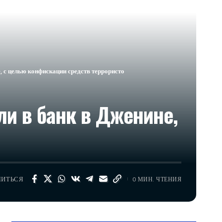
 с целью конфискации средств террористо
и в банк в Дженине,
ЛИТЬСЯ
0 МИН. ЧТЕНИЯ