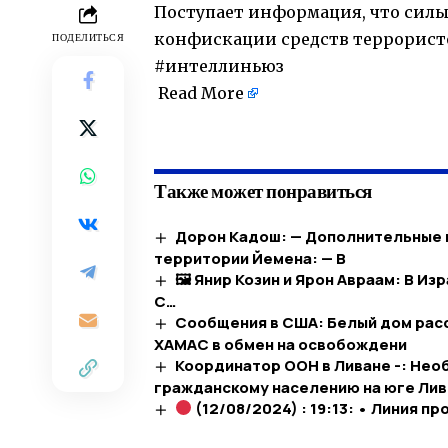
Поступает информация, что силы
конфискации средств террористо
ПОДЕЛИТЬСЯ
#интеллиньюз
Read More
​
Также может понравиться
Дорон Кадош: — Дополнительные п
территории Йемена: — В
🖼 Янир Козин и Ярон Авраам: В И
C…​
Сообщения в США: Белый дом рас
ХАМАС в обмен на освобождени
Координатор ООН в Ливане -: Нео
гражданскому населению на юге Лив
(12/08/2024) : 19:13: • Линия 