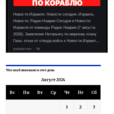
Что опубликовано в этот день
Август 2024
Вс
Пн
Вт
Ср
Чт
Пт
Сб
1
2
3