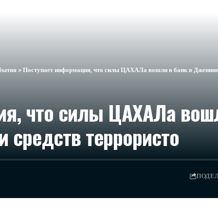
бытия
>
Поступает информация, что силы ЦАХАЛа вошли в банк в Дженине,
я, что силы ЦАХАЛа вошл
и средств террористо
ПОДЕ