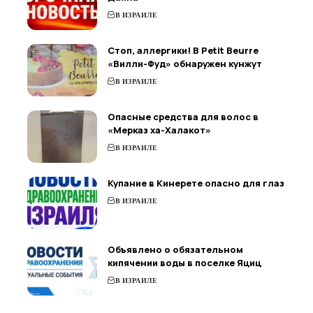
В ИЗРАИЛЕ
Стоп, аллергики! В Petit Beurre
«Вилли-Фуд» обнаружен кунжут
В ИЗРАИЛЕ
Опасные средства для волос в
«Мерказ ха-Халакот»
В ИЗРАИЛЕ
Купание в Кинерете опасно для глаз
В ИЗРАИЛЕ
Объявлено о обязательном
кипячении воды в поселке Яциц
В ИЗРАИЛЕ