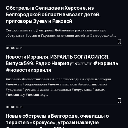
Обстрелы в Селидове и Херсоне, из
Белгородской области вывозят детей,
приговоры Зуеву и Раковой
Сегодня вместе с Дмитрием Лобановым рассказываем про
обстрелы в России и Украине, эвакуации детей из Белгородской…
НОВОСТИ
Новости Израиля. ИЗРАИЛЬ СОГЛАСИЛСЯ.
Выпуск 599. Радио Наария חדשות בארץ #израиль
#новостиизраиля
#израиль #новостиизраиля #новостисегодня #израильсегодня
#новости #радионаария #новостиизраиля #новостиизраиль
#украина #россия #умань #паломники #иерусалим #цахал
#нетаньягу #нетаньяху…
НОВОСТИ
Новые обстрелы в Белгороде, очевидцы о
теракте в «Крокусе», угрозы накануне