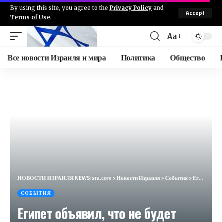
By using this site, you agree to the
Privacy Policy
and
Accept
Terms of Use
.
Aa
Все новости Израиля и мира
Политика
Общество
НОВОСТИ ИЗРАИЛЯ NEWSisra.com
>
Новости Израиля
>
События
>
Египет объявил, что не будет принимать участие в региональной коалиции по защите от Иранской атаки.
СОБЫТИЯ
Египет объявил, что не будет