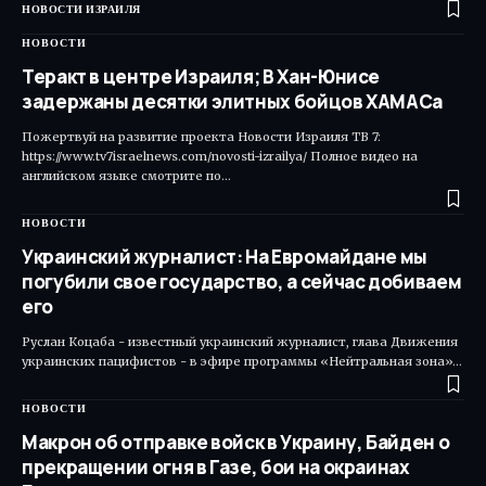
НОВОСТИ ИЗРАИЛЯ
НОВОСТИ
Теракт в центре Израиля; В Хан-Юнисе
задержаны десятки элитных бойцов ХАМАСа
Пожертвуй на развитие проекта Новости Израиля ТВ 7:
https://www.tv7israelnews.com/novosti-izrailya/ Полное видео на
английском языке смотрите по…
НОВОСТИ
Украинский журналист: На Евромайдане мы
погубили свое государство, а сейчас добиваем
его
Руслан Коцаба - известный украинский журналист, глава Движения
украинских пацифистов - в эфире программы «Нейтральная зона»…
НОВОСТИ
Макрон об отправке войск в Украину, Байден о
прекращении огня в Газе, бои на окраинах