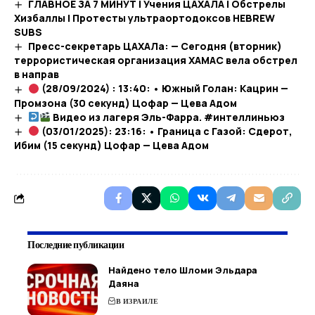
ГЛАВНОЕ ЗА 7 МИНУТ | Учения ЦАХАЛА | Обстрелы
Хизбаллы | Протесты ультраортодоксов HEBREW
SUBS
Пресс-секретарь ЦАХАЛа: — Сегодня (вторник)
террористическая организация ХАМАС вела обстрел
в направ
(28/09/2024) : 13:40: • Южный Голан: Кацрин —
Промзона (30 секунд) Цофар — Цева Адом
Видео из лагеря Эль-Фарра. #интеллиньюз​
(03/01/2025): 23:16: • Граница с Газой: Сдерот,
Ибим (15 секунд) Цофар — Цева Адом
Последние публикации
Найдено тело Шломи Эльдара
Даяна
В ИЗРАИЛЕ