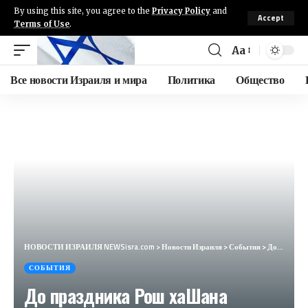
By using this site, you agree to the
Privacy Policy
and
Accept
Terms of Use
.
Aa
Все новости Израиля и мира
Политика
Общество
НОВОСТИ ИЗРАИЛЯ NEWSisra.com
>
Новости Израиля
>
События
>
До праздника Рош хаШана осталось меньше двух месяцев. В столь непростой период в сфере безопасности,
СОБЫТИЯ
До праздника Рош хаШана