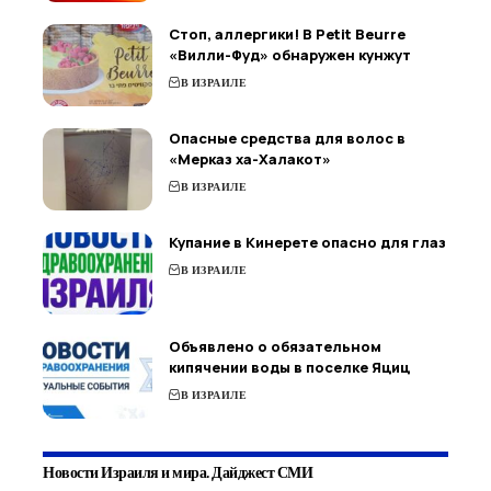
Стоп, аллергики! В Petit Beurre
«Вилли-Фуд» обнаружен кунжут
В ИЗРАИЛЕ
Опасные средства для волос в
«Мерказ ха-Халакот»
В ИЗРАИЛЕ
Купание в Кинерете опасно для глаз
В ИЗРАИЛЕ
Объявлено о обязательном
кипячении воды в поселке Яциц
В ИЗРАИЛЕ
Новости Израиля и мира. Дайджест СМИ