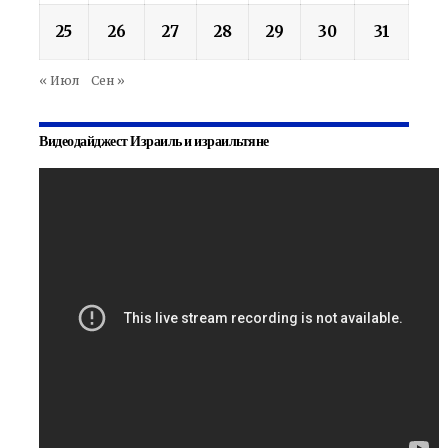
25
26
27
28
29
30
31
« Июл
Сен »
Видеодайджест Израиль и израильтяне