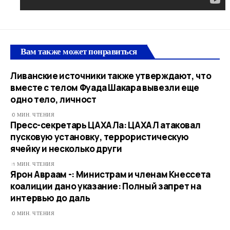
Вам также может понравиться
Ливанские источники также утверждают, что
вместе с телом Фуада Шакара вывезли еще
одно тело, личност
0 МИН. ЧТЕНИЯ
Пресс-секретарь ЦАХАЛа: ЦАХАЛ атаковал
пусковую установку, террористическую
ячейку и несколько други
1 МИН. ЧТЕНИЯ
Ярон Авраам -: Министрам и членам Кнессета
коалиции дано указание: Полный запрет на
интервью до даль
0 МИН. ЧТЕНИЯ