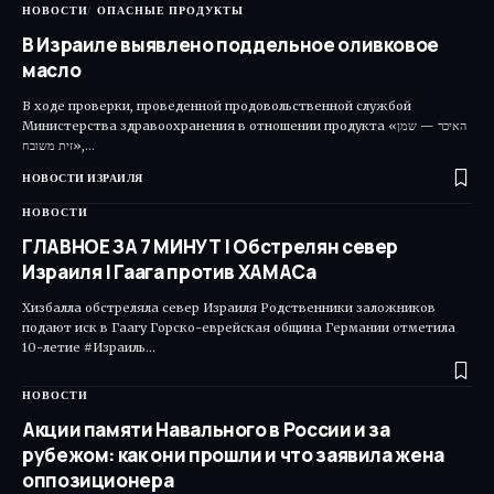
НОВОСТИ
ОПАСНЫЕ ПРОДУКТЫ
В Израиле выявлено поддельное оливковое
масло
В ходе проверки, проведенной продовольственной службой
Министерства здравоохранения в отношении продукта «האיכר — שמן
זית משובח»,…
НОВОСТИ ИЗРАИЛЯ
НОВОСТИ
ГЛАВНОЕ ЗА 7 МИНУТ | Обстрелян север
Израиля | Гаага против ХАМАСа
Хизбалла обстреляла север Израиля Родственники заложников
подают иск в Гаагу Горско-еврейская община Германии отметила
10-летие #Израиль…
НОВОСТИ
Акции памяти Навального в России и за
рубежом: как они прошли и что заявила жена
оппозиционера