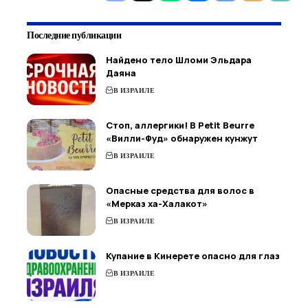
Последние публикации
Найдено тело Шломи Эльдара
Даяна
В ИЗРАИЛЕ
Стоп, аллергики! В Petit Beurre
«Вилли-Фуд» обнаружен кунжут
В ИЗРАИЛЕ
Опасные средства для волос в
«Мерказ ха-Халакот»
В ИЗРАИЛЕ
Купание в Кинерете опасно для глаз
В ИЗРАИЛЕ