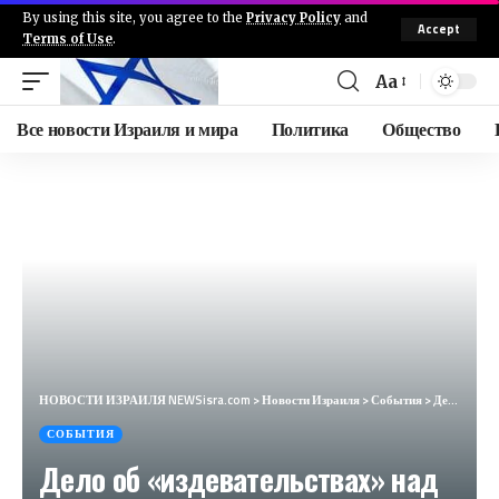
By using this site, you agree to the
Privacy Policy
and
Accept
Terms of Use
.
Aa
Все новости Израиля и мира
Политика
Общество
НОВОСТИ ИЗРАИЛЯ NEWSisra.com
>
Новости Израиля
>
События
>
Дело об «издевательствах» над террористами Нухбы: военная прокуратура рассматривает возможность вклю
СОБЫТИЯ
Дело об «издевательствах» над