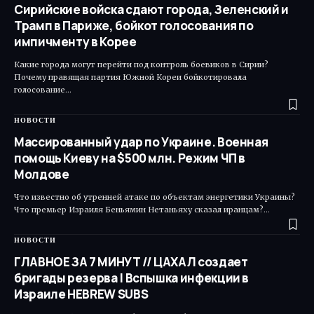
Сирийские войска сдают города, Зеленский и
Трамп в Париже, бойкот голосования по
импичменту в Корее
Какие города могут перейти под контроль боевиков в Сирии?
Почему правящая партия Южной Кореи бойкотировала
голосование…
НОВОСТИ
Массированный удар по Украине. Военная
помощь Киеву на $500 млн. Режим ЧП в
Молдове
Что известно об утренней атаке по объектам энергетики Украины?
Что премьер Израиля Беньямин Нетаньяху сказал иранцам?…
НОВОСТИ
ГЛАВНОЕ ЗА 7 МИНУТ // ЦАХАЛ создает
бригады резерва | Вспышка инфекции в
Израиле HEBREW SUBS