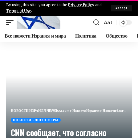
By using this site, you agree to the
Privacy Policy
and
Accept
Terms of Use
.
Aa
Все новости Израиля и мира
Политика
Общество
НОВОСТИ ИЗРАИЛЯ NEWSisra.com
>
Новости Израиля
>
Новости блогосферы
НОВОСТИ БЛОГОСФЕРЫ
CNN сообщает, что согласно