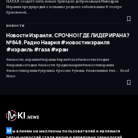
ЦАХАЛ создаёт пять новых бригад из добровольцевМинздрав
Израиля предупредил о вспышке редкого заболевания В театре
Ермоловой…
НОВОСТИ
Новости Израиля. СРОЧНО! ГДЕ ЛИДЕР ИРАНА?
№848. Радио Наария #новостиизраиля
#израиль #газа #иран
#новости_израиля#израиль#иран#газа#новостисегодня
#израильсегодня #новости #радионаария#новостиизраиля
#новостиизраиль#украина #россия #умань #паломники #ие... Read
More ​
М
ы влияем на миллионы пользователей и являемся
сетью новостей стиля жизни и передовых технологий