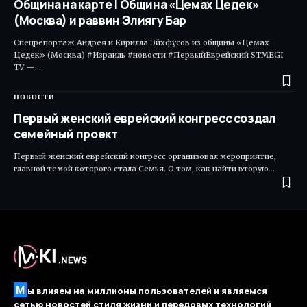
Община на карте | Община «Цемах Цедек»
(Москва) и раввин Элиягу Бар
Спецрепортаж Андрея и Кирилла Эйхфусов из общины «Цемах
Цедек» (Москва) #Израиль #новости #ПервыйЕврейский STMEGI
TV —…
НОВОСТИ
Первый женский еврейский конгресс создал
семейный проект
Первый женский еврейский конгресс организовал мероприятие,
главной темой которого стала Семья. О том, как найти вторую…
М
ы влияем на миллионы пользователей и являемся
сетью новостей стиля жизни и передовых технологий