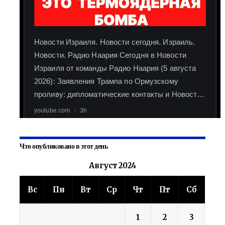
Что опубликовано в этот день
Август 2024
Вс
Пн
Вт
Ср
Чт
Пт
Сб
1
2
3