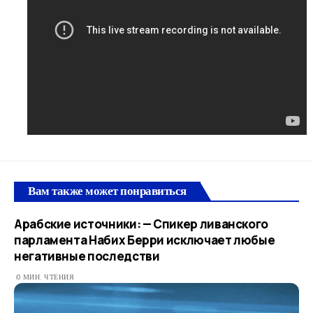
Вам также может понравиться
Арабские источники: — Спикер ливанского
парламента Набих Берри исключает любые
негативные последстви
0 МИН. ЧТЕНИЯ