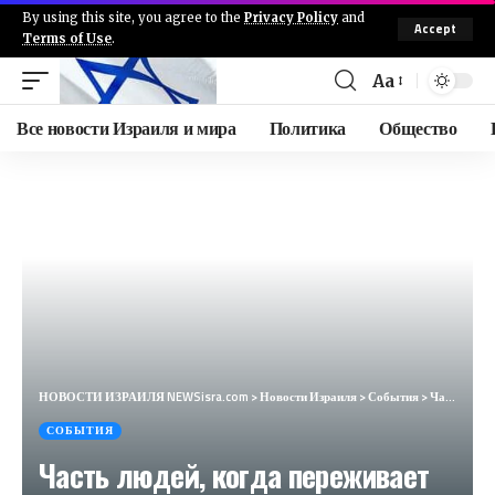
By using this site, you agree to the
Privacy Policy
and
Accept
Terms of Use
.
Aa
Все новости Израиля и мира
Политика
Общество
НОВОСТИ ИЗРАИЛЯ NEWSisra.com
>
Новости Израиля
>
События
>
Часть людей, когда переживает или нервничает, начинает кушать побольше своих любимых блюд.
СОБЫТИЯ
Часть людей, когда переживает