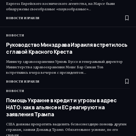
Express Еврейского космического агентства, на Марсе были
обнаружены своеобразные «паукообразные»…
НОВОСТИ ИЗРАИЛЯ
НОВОСТИ
Руководство Минздрава Израиля встретилось
с главой Красного Креста
Министр здравоохранения Уриэль Буссо и генеральный директор
Министерства здравоохранения Моше Бар Симан Тов
встретились вчера вечером с президентом…
НОВОСТИ ИЗРАИЛЯ
НОВОСТИ
Помощь Украине в кредит и угрозы в адрес
НАТО: как в альянсе и ЕС реагируют на
заявления Трампа
США должны прекратить выделять безвозмездную помощь другим
странам, заявил Дональд Трамп. Обязательное условие, по его
словам,…