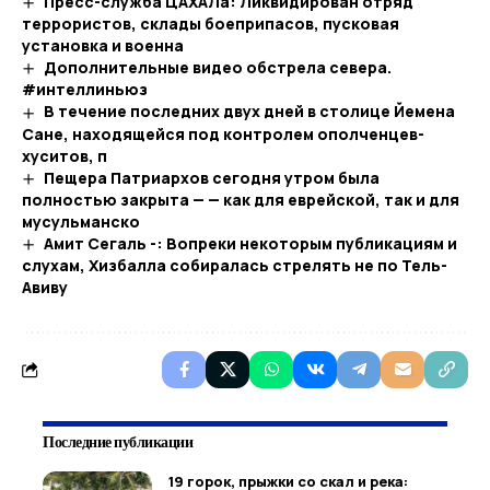
Пресс-служба ЦАХАЛа: Ликвидирован отряд
террористов, склады боеприпасов, пусковая
установка и военна
Дополнительные видео обстрела севера.
#интеллиньюз
В течение последних двух дней в столице Йемена
Сане, находящейся под контролем ополченцев-
хуситов, п
Пещера Патриархов сегодня утром была
полностью закрыта — — как для еврейской, так и для
мусульманско
Амит Сегаль -: Вопреки некоторым публикациям и
слухам, Хизбалла собиралась стрелять не по Тель-
Авиву
Последние публикации
19 горок, прыжки со скал и река: