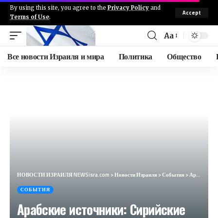
By using this site, you agree to the
Privacy Policy
and
Accept
Terms of Use
.
Aa
Все новости Израиля и мира
Политика
Общество
НОВОСТИ ИЗРАИЛЯ NEWSisra.com
>
Новости Израиля
>
События
>
Арабские источники: Сирийские авиалинии откладывают регулярные рейсы в Дубай по неизвестным причинам
СОБЫТИЯ
Арабские источники: Сирийские