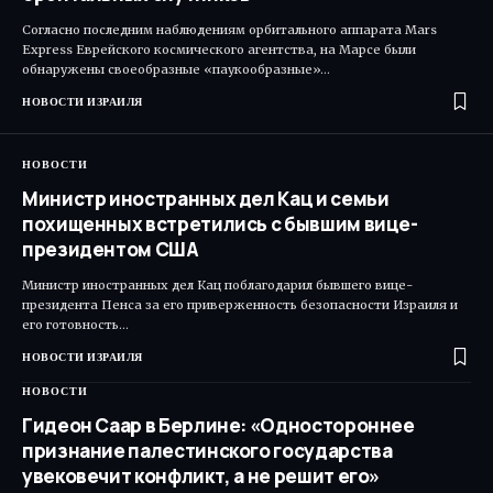
Согласно последним наблюдениям орбитального аппарата Mars
Express Еврейского космического агентства, на Марсе были
обнаружены своеобразные «паукообразные»…
НОВОСТИ ИЗРАИЛЯ
НОВОСТИ
Министр иностранных дел Кац и семьи
похищенных встретились с бывшим вице-
президентом США
Министр иностранных дел Кац поблагодарил бывшего вице-
президента Пенса за его приверженность безопасности Израиля и
его готовность…
НОВОСТИ ИЗРАИЛЯ
НОВОСТИ
Гидеон Саар в Берлине: «Одностороннее
признание палестинского государства
увековечит конфликт, а не решит его»