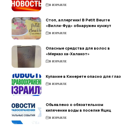
В ИЗРАИЛЕ
Стоп, аллергики! В Petit Beurre
«Вилли-Фуд» обнаружен кунжут
В ИЗРАИЛЕ
Опасные средства для волос в
«Мерказ ха-Халакот»
В ИЗРАИЛЕ
Купание в Кинерете опасно для глаз
В ИЗРАИЛЕ
Объявлено о обязательном
кипячении воды в поселке Яциц
В ИЗРАИЛЕ