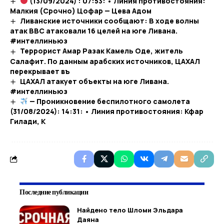
(13/09/2024) : 07:53: • Линия противостояния:
Малкия (Срочно) Цофар — Цева Адом
Ливанские источники сообщают: В ходе волны
атак ВВС атаковали 16 целей на юге Ливана.
#интеллиньюз
Террорист Амар Разак Камель Оде, житель
Салафит. По данным арабских источников, ЦАХАЛ
перекрывает въ
ЦАХАЛ атакует объекты на юге Ливана.
#интеллиньюз
— Проникновение беспилотного самолета
(31/08/2024): 14:31: • Линия противостояния: Кфар
Гилади, К
Последние публикации
Найдено тело Шломи Эльдара
Даяна