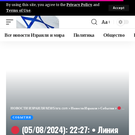
By using this site, you agree to the
Privacy Policy
and
Accept
Terms of Use
.
Aa
Все новости Израиля и мира
Политика
Общество
НОВОСТИ ИЗРАИЛЯ NEWSisra.com
>
Новости Израиля
>
События
>
(05/08/2024): 22:27: • Линия противостояния: Кирьят Шмона, Снир (Срочно) Цофар — Цева Адом
СОБЫТИЯ
(05/08/2024): 22:27: • Линия