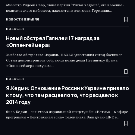
Министр Гидеон Саар, глава партии "Тиква Хадаша", член военно-
политического кабинета, находится в эти дни в Германии…
НОВОСТИ ИЗРАИЛЯ
НОВОСТИ
Новый обстрел Галилеи | 7 наград за
«Оппенгеймера»
Хизбалла обстреляла Израиль, ЦАХАЛ уничтожил склад боевиков
Сотни демонстрантов собрались возле дома Нетаньяху Драма
«Оппенгеймер» получила…
НОВОСТИ
Я.Кедми: Отношение России к Украине привело
к тому, что там расцвело то, что расцвело к
2014 году
Яков Кедми - экс-глава израильской спецслужбы «Натив» - в эфире
программы «Нейтральная зона» телеканала Вальдман-LINE в…