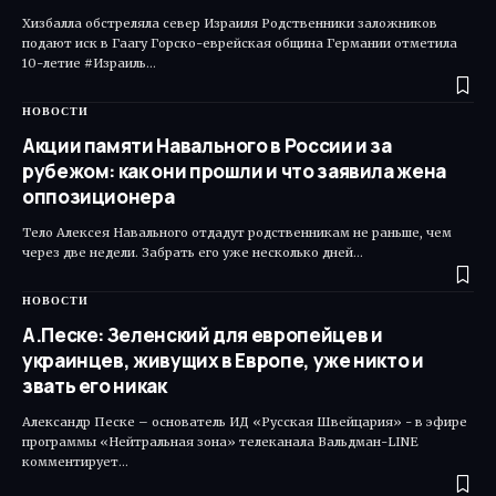
Хизбалла обстреляла север Израиля Родственники заложников
подают иск в Гаагу Горско-еврейская община Германии отметила
10-летие #Израиль…
НОВОСТИ
Акции памяти Навального в России и за
рубежом: как они прошли и что заявила жена
оппозиционера
Тело Алексея Навального отдадут родственникам не раньше, чем
через две недели. Забрать его уже несколько дней…
НОВОСТИ
А.Песке: Зеленский для европейцев и
украинцев, живущих в Европе, уже никто и
звать его никак
Александр Песке – основатель ИД «Русская Швейцария» - в эфире
программы «Нейтральная зона» телеканала Вальдман-LINE
комментирует…