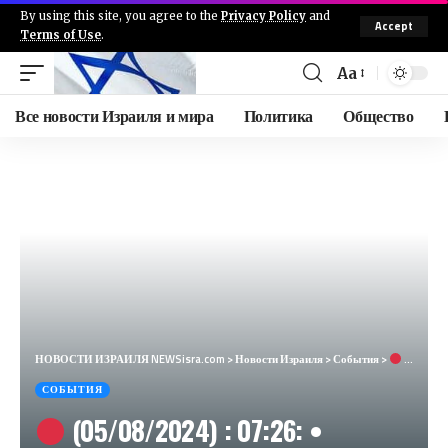
By using this site, you agree to the
Privacy Policy
and
Accept
Terms of Use
.
Aa
Все новости Израиля и мира
Политика
Общество
НОВОСТИ ИЗРАИЛЯ NEWSisra.com
>
Новости Израиля
>
События
>
(05/08/2024) : 07:26: • Верхняя Галилея: Бейт ха-Эмек, Нетив ха-Шаяра, Шейх Данун, Мазра (30 сек
СОБЫТИЯ
(05/08/2024) : 07:26: •