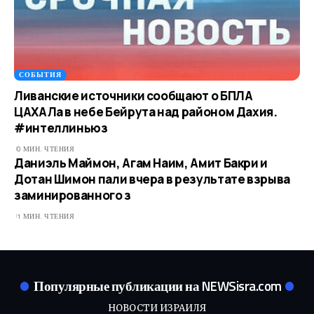
СОБЫТИЯ
Ливанские источники сообщают о БПЛА
ЦАХАЛа в небе Бейрута над районом Дахия.
#интеллиньюз
0 МИН. ЧТЕНИЯ
Даниэль Маймон, Агам Наим, Амит Бакри и
Дотан Шимон пали вчера в результате взрыва
заминированного з
1 МИН. ЧТЕНИЯ
Популярные публикации на NEWSisra.com
НОВОСТИ ИЗРАИЛЯ