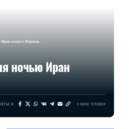
 Иран атакует Израиль.
ня ночью Иран
ЛИТЬСЯ
0 МИН. ЧТЕНИЯ