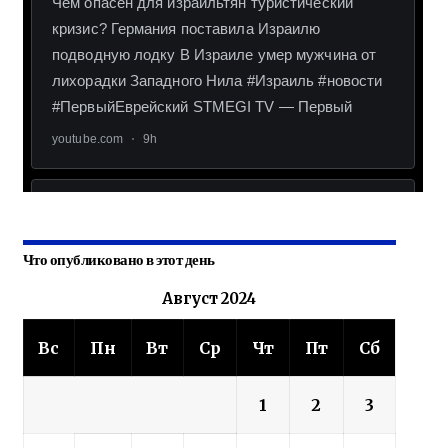
Что опубликовано в этот день
Август 2024
Вс
Пн
Вт
Ср
Чт
Пт
Сб
1
2
3