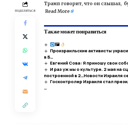
Трамп говорит, что он слышал, б
​
Read More
ПОДЕЛИТЬСЯ
Также может понравиться
🖼
Произраильские активисты украси
в Б…
Евгений Сова: Я приношу свои со
И раз уж мы о культуре. 2 мая на 
построенной в 2…​Новости Израиля с
Госконтролер Израиля стал през
…