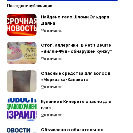
Последние публикации
Найдено тело Шломи Эльдара
Даяна
В ИЗРАИЛЕ
Стоп, аллергики! В Petit Beurre
«Вилли-Фуд» обнаружен кунжут
В ИЗРАИЛЕ
Опасные средства для волос в
«Мерказ ха-Халакот»
В ИЗРАИЛЕ
Купание в Кинерете опасно для
глаз
В ИЗРАИЛЕ
Объявлено о обязательном