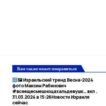
Вам также может понравиться
🖼 Израильский тренд Весна-2024
фото Максим Рабинович
#всеещесмешноцахальдевушк… вкл .
31.03.2024 в 15:26​Новости Израиля
сейчас