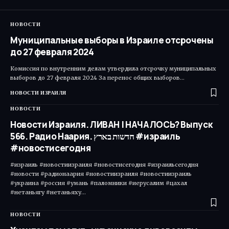
НОВОСТИ
Муниципальные выборы в Израиле отсрочены
до 27 февраля 2024
Комиссия по внутренним делам утвердила отсрочку муниципальных
выборов до 27 февраля 2024 За перенос общих выборов…
НОВОСТИ ИЗРАИЛЯ
НОВОСТИ
Новости Израиля. ЛИВАН | НАЧАЛОСЬ? Выпуск
566. Радио Наария. חדשות בארץ #израиль
#новостисегодня
#израиль #новостиизраиля #новостисегодня #израильсегодня
#новости #радионаария #новостиизраиля #новостиизраиль
#украина #россия #умань #паломники #иерусалим #цахал
#нетаньягу #нетаньяху…
НОВОСТИ