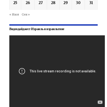
25
26
27
28
29
30
31
« Июл
Сен »
Видеодайджест Израиль и израильтяне