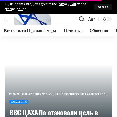
By using this site, you agree to the
Privacy Policy
and
Accept
Terms of Use
.
Aa
Все новости Израиля и мира
Политика
Общество
НОВОСТИ ИЗРАИЛЯ NEWSisra.com
>
Новости Израиля
>
События
>
ВВС ЦАХАЛа атаковали цель в Тайбе на юге Ливана. #интеллиньюз
СОБЫТИЯ
ВВС ЦАХАЛа атаковали цель в