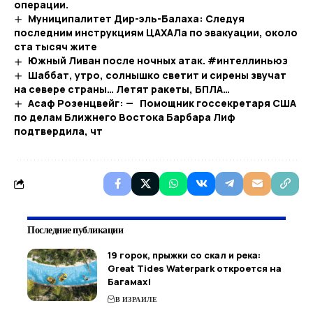
операции.
Муниципалитет Дир-эль-Балаха: Следуя
последним инструкциям ЦАХАЛа по эвакуации, около
ста тысяч жите
Южный Ливан после ночных атак. #интеллиньюз
Шаббат, утро, солнышко светит и сирены звучат
на севере страны… Летят ракеты, БПЛА…​
Асаф Розенцвейг: — Помощник госсекретаря США
по делам Ближнего Востока Барбара Лиф
подтвердила, чт
Последние публикации
19 горок, прыжки со скал и река:
Great Tides Waterpark откроется на
Багамах!
В ИЗРАИЛЕ