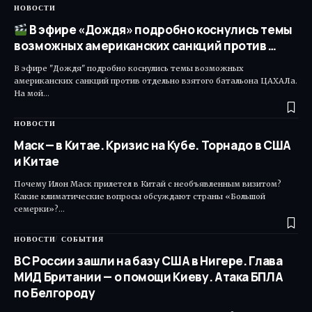
НОВОСТИ
В эфире «Дождя» подробно коснулись темы
возможных американских санкций против …
В эфире "Дождя" подробно коснулись темы возможных
американских санкций против отдельно взятого батальона ЦАХАЛа.
На мой…
НОВОСТИ
Маск — в Китае. Кризис на Кубе. Торнадо в США
и Китае
Почему Илон Маск прилетел в Китай с необъявленным визитом?
Какие климатические вопросы обсуждают страны «Большой
семерки»?…
НОВОСТИ
СОБЫТИЯ
ВС России зашли на базу США в Нигере. Глава
МИД Британии — о помощи Киеву. Атака БПЛА
по Белгороду