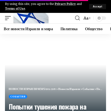
By using this site, you agree to the
Privacy Policy
and
Accept
Terms of Use
.
Aa
Все новости Израиля и мира
Политика
Общество
НОВОСТИ ИЗРАИЛЯ NEWSisra.com
>
Новости Израиля
>
События
>
Попытки тушения пожара на месте атаки. #интеллиньюз
СОБЫТИЯ
Попытки тушения пожара на