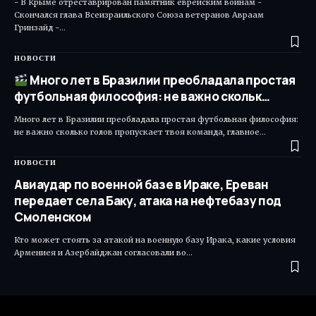
- В Крыме отреставрирован памятник еврейским воинам -
Скончался глава Всеизраильского Союза ветеранов Авраам
Гринзайд -…
НОВОСТИ
Много лет в Бразилии преобладала простая
футбольная философия: не важно скольк…
Много лет в Бразилии преобладала простая футбольная философия:
не важно сколько голов пропускает твоя команда, главное…
НОВОСТИ
Авиаудар по военной базе в Ираке, Ереван
передает села Баку, атака на нефтебазу под
Смоленском
Кто может стоять за атакой на военную базу Ирака, какие условия
Армениея и Азербайджан согласовали во…