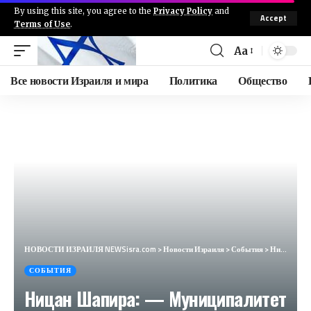
By using this site, you agree to the
Privacy Policy
and
Accept
Terms of Use
.
Aa
Все новости Израиля и мира
Политика
Общество
НОВОСТИ ИЗРАИЛЯ NEWSisra.com
>
Новости Израиля
>
События
>
Ницан Шапира: — Муниципалитет Ашдода решил открыть общественные бомбоубежища. #интеллиньюз
СОБЫТИЯ
Ницан Шапира: — Муниципалитет