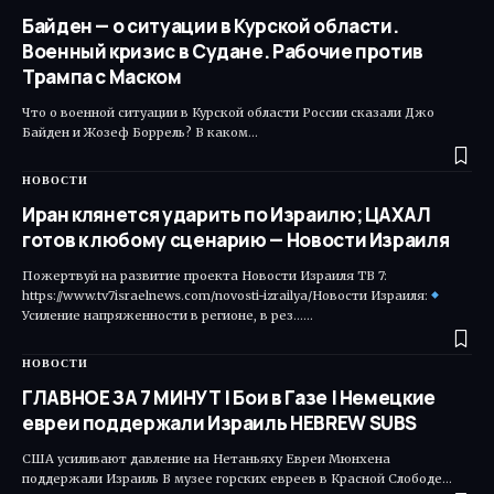
Байден — о ситуации в Курской области.
Военный кризис в Судане. Рабочие против
Трампа с Маском
Что о военной ситуации в Курской области России сказали Джо
Байден и Жозеф Боррель? В каком…
НОВОСТИ
Иран клянется ударить по Израилю; ЦАХАЛ
готов к любому сценарию — Новости Израиля
Пожертвуй на развитие проекта Новости Израиля ТВ 7:
https://www.tv7israelnews.com/novosti-izrailya/Новости Израиля:
Усиление напряженности в регионе, в рез...…
НОВОСТИ
ГЛАВНОЕ ЗА 7 МИНУТ | Бои в Газе | Немецкие
евреи поддержали Израиль HEBREW SUBS
США усиливают давление на Нетаньяху Евреи Мюнхена
поддержали Израиль В музее горских евреев в Красной Слободе…