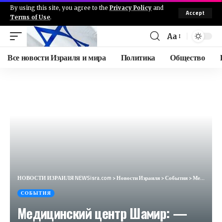
By using this site, you agree to the
Privacy Policy
and
Accept
Terms of Use
.
Aa
Все новости Израиля и мира
Политика
Общество
НОВОСТИ ИЗРАИЛЯ NEWSisra.com
>
Новости Израиля
>
События
>
Медицинский центр Шамир: — Террорист, совершивший ножевой теракт в Холоне, прибыл в медицинский цент
СОБЫТИЯ
Медицинский центр Шамир: —