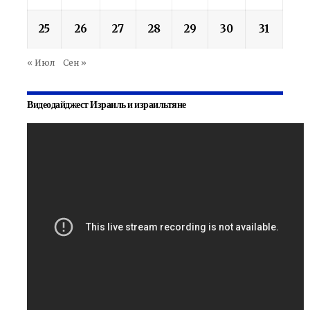
25
26
27
28
29
30
31
« Июл
Сен »
Видеодайджест Израиль и израильтяне