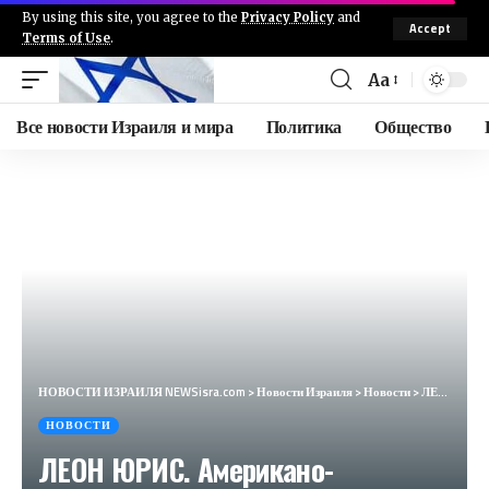
By using this site, you agree to the
Privacy Policy
and
Accept
Terms of Use
.
Aa
Все новости Израиля и мира
Политика
Общество
НОВОСТИ ИЗРАИЛЯ NEWSisra.com
>
Новости Израиля
>
Новости
>
ЛЕОН ЮРИС. Американо-еврейский Пикуль / НЕДЕЛЯ В ИСТОРИИ
НОВОСТИ
ЛЕОН ЮРИС. Американо-