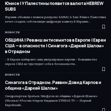
Юнисе | У Палестины появится валюта HEBREW
SUBS
Израиль объявил о полном разгроме ХАМАС в Хан-Юнисе Палестина
хочет создать собственную цифровую валюту В Израиле…
НОВОСТИ
ОБЩИНА | Реванш антисемитов в Европе | Евреи
США — в опасности | Синагога «Даркей Шалом»
в Отрадном
- В Европе набирают силу ультраправые партии - Большинство
евреев США не чувствуют себя в безопасности…
НОВОСТИ
Синагога в Отрадном. Раввин Довид Карпов и
община «Даркей Шалом»
Спецрепортаж братьев Эйхфусов из общины «Даркей Шалом»
(Москва) #Россия #евреи #иудаизм STMEGI TV — Первый
Еврейский…