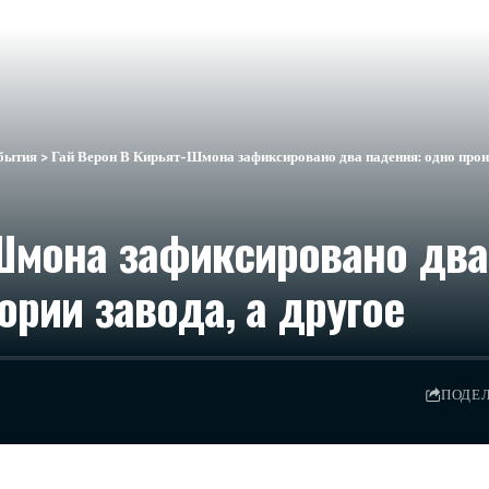
бытия
>
Гай Верон В Кирьят-Шмона зафиксировано два падения: одно произ
Шмона зафиксировано два
ории завода, а другое
ПОДЕ