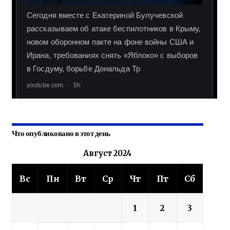
Что опубликовано в этот день
Август 2024
Вс
Пн
Вт
Ср
Чт
Пт
Сб
1
2
3