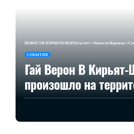
НОВОСТИ ИЗРАИЛЯ NEWSisra.com
>
Новости Израиля
>
Со
СОБЫТИЯ
Гай Верон В Кирьят-
произошло на террит