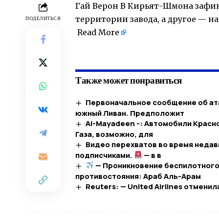
Гай Верон В Кирьят-Шмона зафик
территории завода, а другое — 
ПОДЕЛИТЬСЯ
Read More
​
Также может понравиться
Первоначальное сообщение об ата
южный Ливан. Предположит
Al-Mayadeen -: Автомобили Красн
Газа, возможно, для
Видео перехватов во время недав
подписчиками.
— в в
— Проникновение беспилотного с
противостояния: Араб Аль-Арам
Reuters: — United Airlines отмени