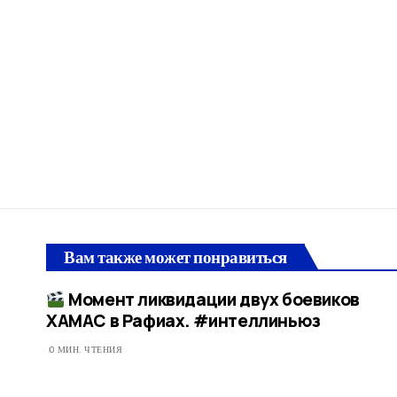
Вам также может понравиться
Момент ликвидации двух боевиков
ХАМАС в Рафиах. #интеллиньюз​
0 МИН. ЧТЕНИЯ