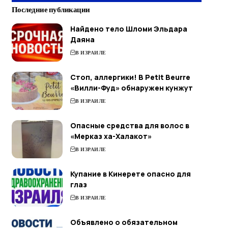
Последние публикации
Найдено тело Шломи Эльдара
Даяна
В ИЗРАИЛЕ
Стоп, аллергики! В Petit Beurre
«Вилли-Фуд» обнаружен кунжут
В ИЗРАИЛЕ
Опасные средства для волос в
«Мерказ ха-Халакот»
В ИЗРАИЛЕ
Купание в Кинерете опасно для
глаз
В ИЗРАИЛЕ
Объявлено о обязательном