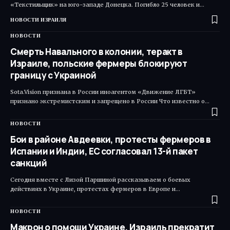
«Текстильщик» на юго-западе Донецка. Погибло 25 человек и…
НОВОСТИ ИЗРАИЛЯ
НОВОСТИ
Смерть Навального в колонии, теракт в
Израиле, польские фермеры блокируют
границу с Украиной
Sota.Vision признана в России иноагентом «Движение ЛГБТ»
признано экстремистским и запрещено в России Что известно о…
НОВОСТИ
Бои в районе Авдеевки, протесты фермеров в
Испании и Индии, ЕС согласовал 13-й пакет
санкций
Сегодня вместе с Лизой Паршиной рассказываем о боевых
действиях в Украине, протестах фермеров в Европе и…
НОВОСТИ
Макрон о помощи Украине, Израиль прекратит