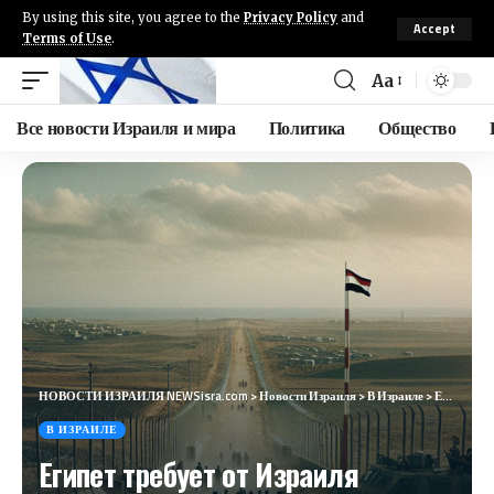
By using this site, you agree to the
Privacy Policy
and
Accept
Terms of Use
.
Aa
Все новости Израиля и мира
Политика
Общество
НОВОСТИ ИЗРАИЛЯ NEWSisra.com
>
Новости Израиля
>
В Израиле
>
Египет требует от Израиля вывести войска из коридора Филадельфи
В ИЗРАИЛЕ
Египет требует от Израиля