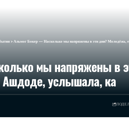
бытия
>
Альмог Бокер — Насколько мы напряжены в эти дни? Молодёжь, е
колько мы напряжены в э
в Ашдоде, услышала, ка
ПОДЕ