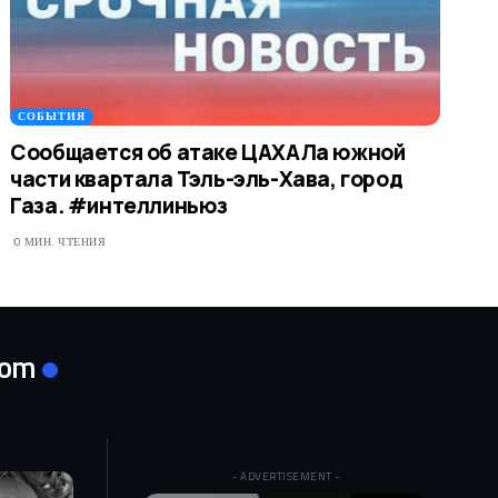
СОБЫТИЯ
Сообщается об атаке ЦАХАЛа южной
части квартала Тэль-эль-Хава, город
Газа. #интеллиньюз
0 МИН. ЧТЕНИЯ
com
- ADVERTISEMENT -