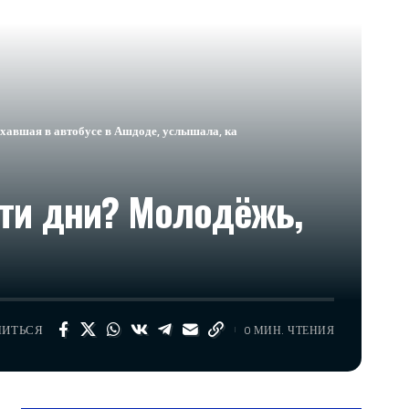
хавшая в автобусе в Ашдоде, услышала, ка
ти дни? Молодёжь,
ЛИТЬСЯ
0 МИН. ЧТЕНИЯ