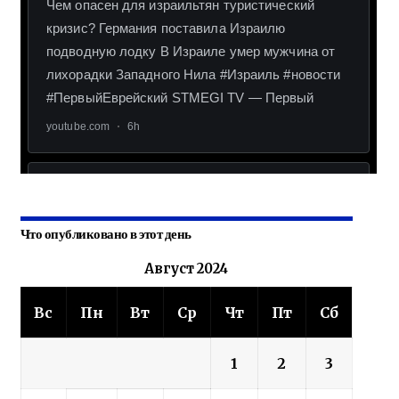
Что опубликовано в этот день
Август 2024
Вс
Пн
Вт
Ср
Чт
Пт
Сб
1
2
3