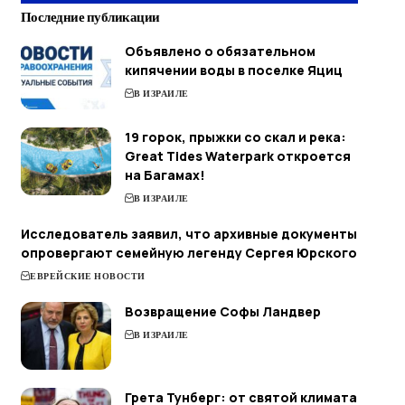
Последние публикации
Объявлено о обязательном
кипячении воды в поселке Яциц
В ИЗРАИЛЕ
19 горок, прыжки со скал и река:
Great Tides Waterpark откроется
на Багамах!
В ИЗРАИЛЕ
Исследователь заявил, что архивные документы
опровергают семейную легенду Сергея Юрского
ЕВРЕЙСКИЕ НОВОСТИ
Возвращение Софы Ландвер
В ИЗРАИЛЕ
Грета Тунберг: от святой климата