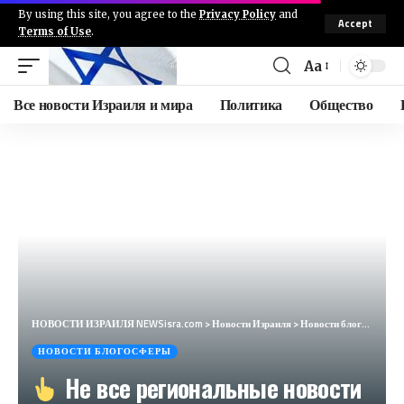
By using this site, you agree to the
Privacy Policy
and
Accept
Terms of Use
.
Aa
Все новости Израиля и мира
Политика
Общество
НОВОСТИ ИЗРАИЛЯ NEWSisra.com
>
Новости Израиля
>
Новости блогосферы
НОВОСТИ БЛОГОСФЕРЫ
Не все региональные новости