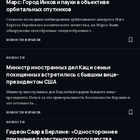
Марс: Город Инков и пауки в объективе
орбитальных спутников
Согласно последним наблюдениям орбитального аппарата Mars
Express Еврейского космического агентства, на Марсе были
обнаружены своеобразные «паукообразные»…
НОВОСТИ ИЗРАИЛЯ
НОВОСТИ
Министр иностранных дел Кац и семьи
похищенных встретились с бывшим вице-
президентом США
Министр иностранных дел Кац поблагодарил бывшего вице-
президента Пенса за его приверженность безопасности Израиля и
его готовность…
НОВОСТИ ИЗРАИЛЯ
НОВОСТИ
Гидеон Саар в Берлине: «Одностороннее
признание палестинского государства