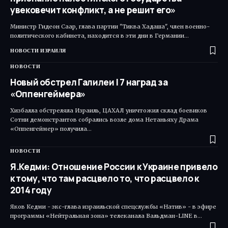
увековечит конфликт, а не решит его»
Министр Гидеон Саар, глава партии "Тиква Хадаша", член военно-
политического кабинета, находится в эти дни в Германии…
НОВОСТИ ИЗРАИЛЯ
НОВОСТИ
Новый обстрел Галилеи | 7 наград за
«Оппенгеймера»
Хизбалла обстреляла Израиль, ЦАХАЛ уничтожил склад боевиков
Сотни демонстрантов собрались возле дома Нетаньяху Драма
«Оппенгеймер» получила…
НОВОСТИ
Я.Кедми: Отношение России к Украине привело
к тому, что там расцвело то, что расцвело к
2014 году
Яков Кедми - экс-глава израильской спецслужбы «Натив» - в эфире
программы «Нейтральная зона» телеканала Вальдман-LINE в…