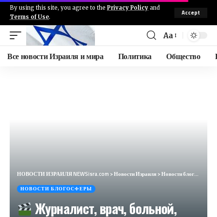
By using this site, you agree to the
Privacy Policy
and
Accept
Terms of Use
.
Aa
Все новости Израиля и мира
Политика
Общество
НОВОСТИ ИЗРАИЛЯ NEWSisra.com
>
Новости Израиля
>
Новости блогосферы
НОВОСТИ БЛОГОСФЕРЫ
Журналист, врач, больной,