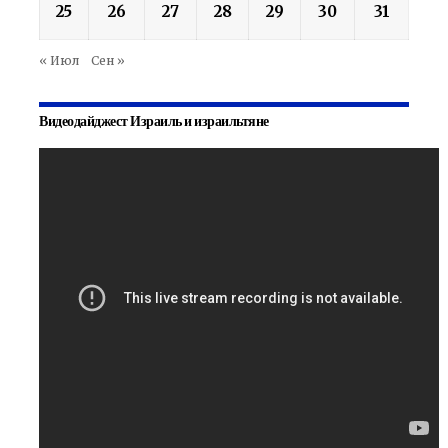
25
26
27
28
29
30
31
« Июл
Сен »
Видеодайджест Израиль и израильтяне