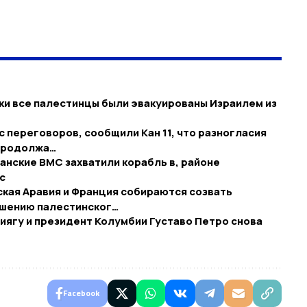
ки все палестинцы были эвакуированы Израилем из
 переговоров, сообщили Кан 11, что разногласия
 продолжа…
анские ВМС захватили корабль в, районе
с
кая Аравия и Франция собираются созвать
шению палестинског…
ягу и президент Колумбии Густаво Петро снова
Facebook