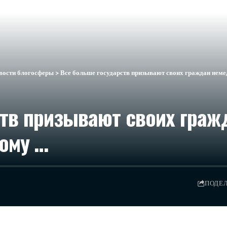
вости блогосферы
>
Все больше государств призывают своих граждан неме
ств призывают своих гра
тому …
ПОДЕ