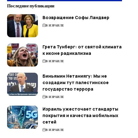
Последние публикации
Возвращение Софы Ландвер
В ИЗРАИЛЕ
Грета Тунберг: от святой климата
к иконе радикализма
В ИЗРАИЛЕ
Биньямин Нетаниягу: Мы не
создадим тут палестинское
государство террора
В ИЗРАИЛЕ
Израиль ужесточает стандарты
покрытия и качества мобильных
сетей
В ИЗРАИЛЕ