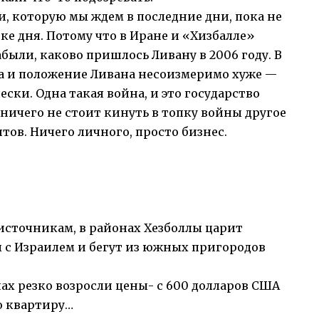
и,
которую мы ждем в последние дни
, пока не
ке дня. Потому что в Иране и «Хизбалле»
абыли, каково пришлось Ливану в 2006 году. В
. Да и положение Ливана несоизмеримо хуже —
ски. Одна такая война, и это государство
 ничего не стоит кинуть в топку войны другое
ов. Ничего личного, просто бизнес.
сточникам, в районах Хезболлы царит
 с Израилем и бегут из южных пригородов
нах резко возросли цены- с 600 долларов США
ю квартиру…