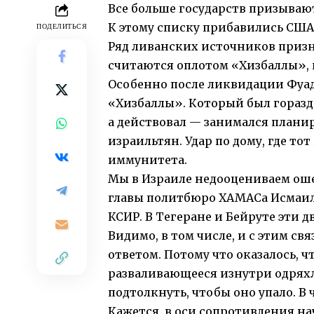
Все больше государств призываю
К этому списку прибавились США
ПОДЕЛИТЬСЯ
Ряд ливанских источников
призн
считаются оплотом «Хизбаллы», 
Особенно после ликвидации Фуад
«Хизбаллы». Который был гораздо
а действовал — занимался плани
израильтян. Удар по дому, где тот
иммунитета.
Мы в Израиле недооцениваем о
главы политбюро ХАМАСа Исмаил
КСИР. В Тегеране и Бейруте эти 
Видимо, в том числе, и с этим с
ответом. Потому что оказалось, ч
разваливающееся изнутри одряхл
подтолкнуть, чтобы оно упало. В
Кажется, в оси сопротивления на