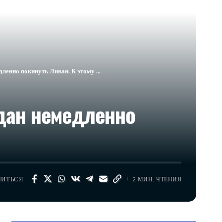
дленно покинуть Ливан. К этому …
ждан немедленно
ЛИТЬСЯ
2 МИН. ЧТЕНИЯ