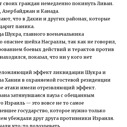
т своих граждан немедленно покинуть Ливан.
, Азербайджан и Канада.
ают, что в Дахии и других районах, которые
царит паника.
а Шукра, главного военачальника
 опаснее шейха Насраллы, так как не говорил,
рованием боевых действий и терактов против
 находился, показал, что ни у кого нет
шеломляющий эффект ликвидации Шукра и
а Хании в охраняемой гостевой резиденции
две атаки имели отрезвляющий эффект.
вязана затянувшаяся пауза с обещанным
то Израиль — это вовсе не то самое
евшее государство, которое нужно только
 чем убеждали друг друга противники Израиля.
чали что-то подозревать.