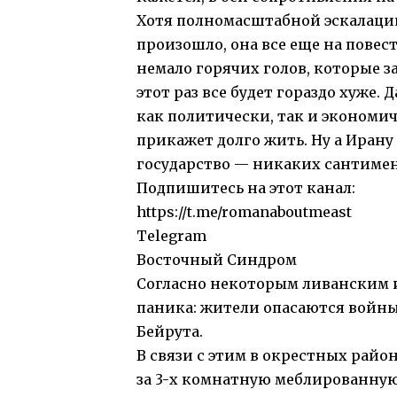
Хотя полномасштабной эскалаци
произошло, она все еще на повест
немало горячих голов, которые з
этот раз все будет гораздо хуже
как политически, так и экономиче
прикажет долго жить. Ну а Ирану
государство — никаких сантимент
Подпишитесь на этот канал:
https://t.me/romanaboutmeast
Telegram
Восточный Синдром
Согласно некоторым ливанским и
паника: жители опасаются войны
Бейрута.
В связи с этим в окрестных райо
за 3-х комнатную меблированну