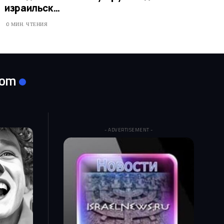
израильск…​
0 МИН. ЧТЕНИЯ
com
- ADVERTISEMENT -