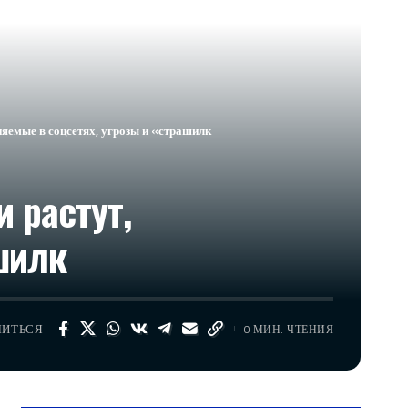
няемые в соцсетях, угрозы и «страшилк
 растут,
шилк
ЛИТЬСЯ
0 МИН. ЧТЕНИЯ