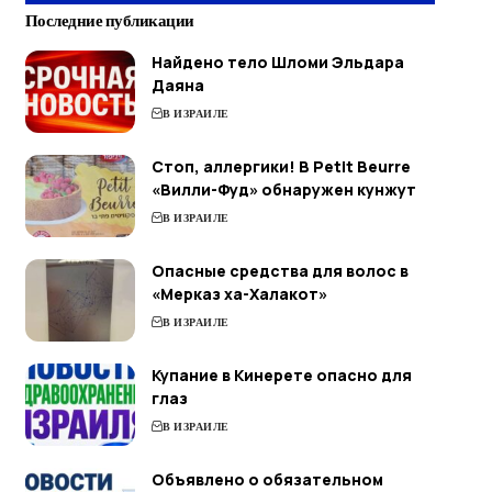
Последние публикации
Найдено тело Шломи Эльдара
Даяна
В ИЗРАИЛЕ
Стоп, аллергики! В Petit Beurre
«Вилли-Фуд» обнаружен кунжут
В ИЗРАИЛЕ
Опасные средства для волос в
«Мерказ ха-Халакот»
В ИЗРАИЛЕ
Купание в Кинерете опасно для
глаз
В ИЗРАИЛЕ
Объявлено о обязательном