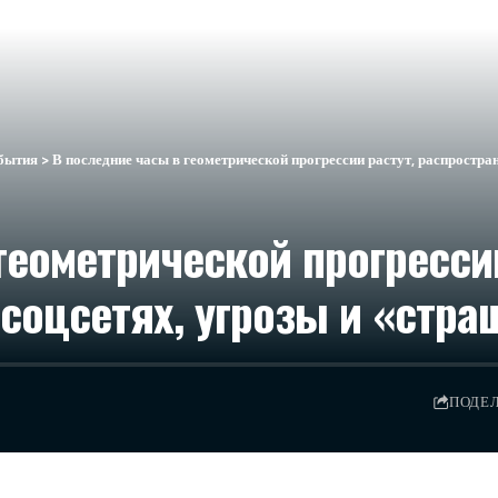
бытия
>
В последние часы в геометрической прогрессии растут, распростра
геометрической прогрессии
соцсетях, угрозы и «стра
ПОДЕ