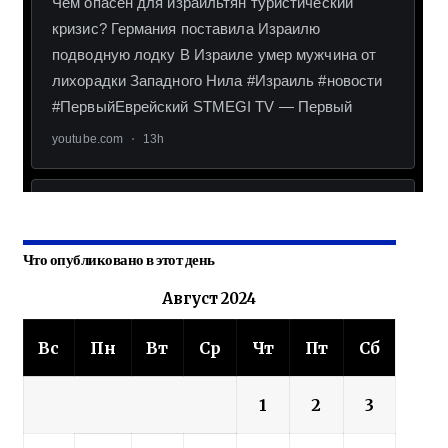
Что опубликовано в этот день
Август 2024
Вс
Пн
Вт
Ср
Чт
Пт
Сб
1
2
3