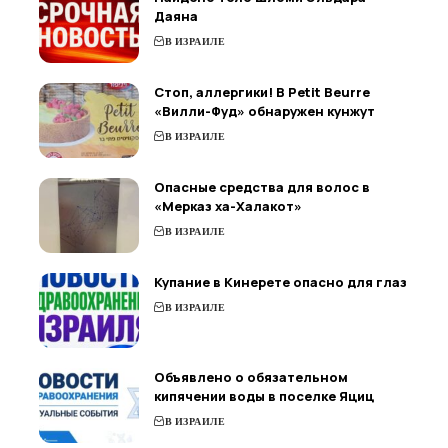
Даяна
В ИЗРАИЛЕ
Стоп, аллергики! В Petit Beurre
«Вилли-Фуд» обнаружен кунжут
В ИЗРАИЛЕ
Опасные средства для волос в
«Мерказ ха-Халакот»
В ИЗРАИЛЕ
Купание в Кинерете опасно для глаз
В ИЗРАИЛЕ
Объявлено о обязательном
кипячении воды в поселке Яциц
В ИЗРАИЛЕ