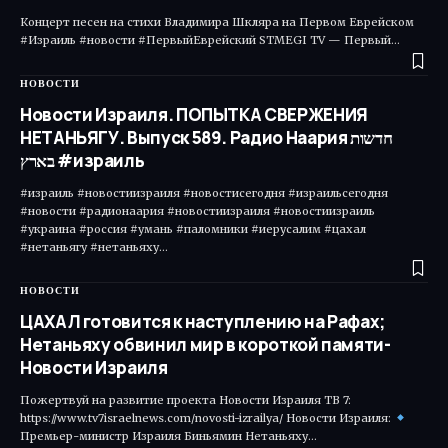
Концерт песен на стихи Владимира Шкляра на Первом Еврейском
#Израиль #новости #ПервыйЕврейский STMEGI TV — Первый…
НОВОСТИ
Новости Израиля. ПОПЫТКА СВЕРЖЕНИЯ
НЕТАНЬЯГУ. Выпуск 589. Радио Наария חדשות
בארץ #израиль
#израиль #новостиизраиля #новостисегодня #израильсегодня
#новости #радионаария #новостиизраиля #новостиизраиль
#украина #россия #умань #паломники #иерусалим #цахал
#нетаньягу #нетаньяху…
НОВОСТИ
ЦАХАЛ готовится к наступлению на Рафах;
Нетаньяху обвинил мир в короткой памяти-
Новости Израиля
Пожертвуй на развитие проекта Новости Израиля ТВ 7:
https://www.tv7israelnews.com/novosti-izrailya/ Новости Израиля:
Премьер-министр Израиля Биньямин Нетаньяху…