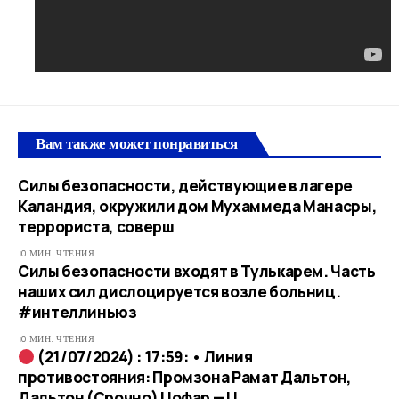
Вам также может понравиться
Силы безопасности, действующие в лагере
Каландия, окружили дом Мухаммеда Манасры,
террориста, соверш
0 МИН. ЧТЕНИЯ
Силы безопасности входят в Тулькарем. Часть
наших сил дислоцируется возле больниц.
#интеллиньюз
0 МИН. ЧТЕНИЯ
(21/07/2024) : 17:59: • Линия
противостояния: Промзона Рамат Дальтон,
Дальтон (Срочно) Цофар — Ц