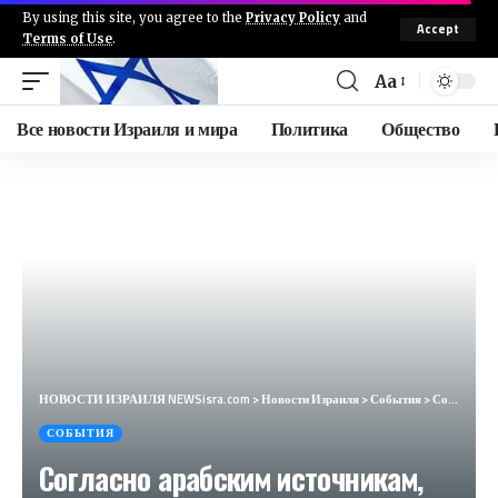
By using this site, you agree to the
Privacy Policy
and
Accept
Terms of Use
.
Aa
Все новости Израиля и мира
Политика
Общество
НОВОСТИ ИЗРАИЛЯ NEWSisra.com
>
Новости Израиля
>
События
>
Согласно арабским источникам, минимум 2 террориста ликвидированы при второй атаке БПЛА
СОБЫТИЯ
Согласно арабским источникам,