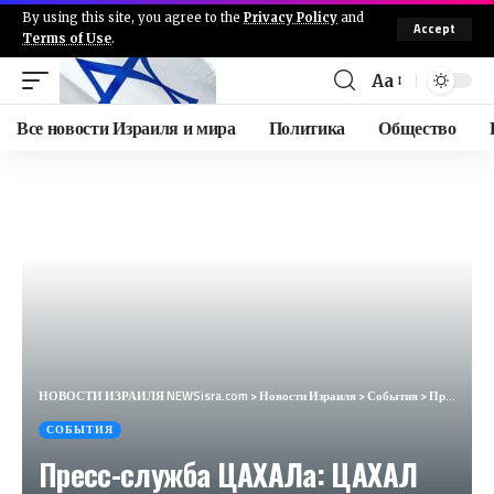
By using this site, you agree to the
Privacy Policy
and
Accept
Terms of Use
.
Aa
Все новости Израиля и мира
Политика
Общество
НОВОСТИ ИЗРАИЛЯ NEWSisra.com
>
Новости Израиля
>
События
>
Пресс-служба ЦАХАЛа: ЦАХАЛ ликвидировал влиятельного боевика южного фронта террористической организа
СОБЫТИЯ
Пресс-служба ЦАХАЛа: ЦАХАЛ