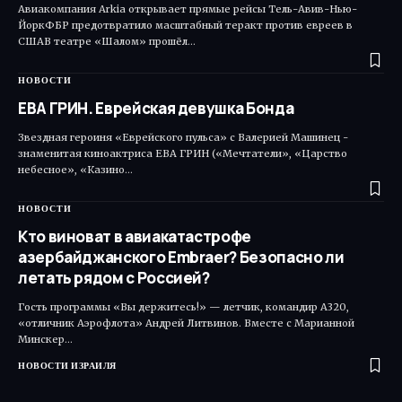
Авиакомпания Arkia открывает прямые рейсы Тель-Авив-Нью-
ЙоркФБР предотвратило масштабный теракт против евреев в
СШАВ театре «Шалом» прошёл…
НОВОСТИ
ЕВА ГРИН. Еврейская девушка Бонда
Звездная героиня «Еврейского пульса» с Валерией Машинец -
знаменитая киноактриса ЕВА ГРИН («Мечтатели», «Царство
небесное», «Казино…
НОВОСТИ
Кто виноват в авиакатастрофе
азербайджанского Embraer? Безопасно ли
летать рядом с Россией?
Гость программы «Вы держитесь!» — летчик, командир А320,
«отличник Аэрофлота» Андрей Литвинов. Вместе с Марианной
Минскер…
НОВОСТИ ИЗРАИЛЯ