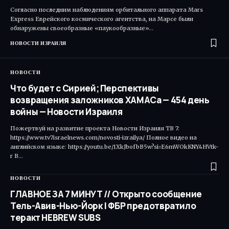
Согласно последним наблюдениям орбитального аппарата Mars
Express Еврейского космического агентства, на Марсе были
обнаружены своеобразные «паукообразные»…
НОВОСТИ ИЗРАИЛЯ
НОВОСТИ
Что будет с Сирией; Перспективы
возвращения заложников ХАМАСа — 454 день
войны — Новости Израиля
Пожертвуй на развитие проекта Новости Израиля ТВ 7:
https://www.tv7israelnews.com/novosti-izrailya/ Полное видео на
английском языке: https://youtu.be/1XkJbofbB5w?si=E6mWOkKNY4HVtk-
r В…
НОВОСТИ
ГЛАВНОЕ ЗА 7 МИНУТ // Открыто сообщение
Тель-Авив-Нью-Йорк | ФБР предотвратило
теракт HEBREW SUBS