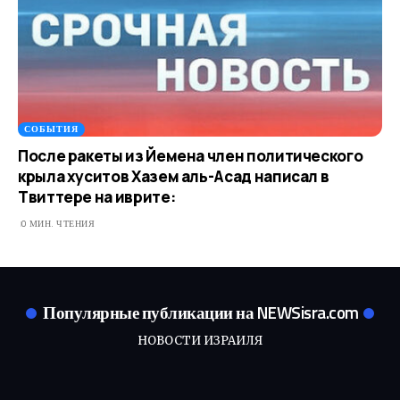
СОБЫТИЯ
После ракеты из Йемена член политического
крыла хуситов Хазем аль-Асад написал в
Твиттере на иврите:
0 МИН. ЧТЕНИЯ
Популярные публикации на NEWSisra.com
НОВОСТИ ИЗРАИЛЯ