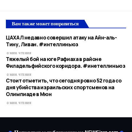
Вам также может понравиться
ЦАХАЛ недавно совершил атаку на Айн-аль-
Тину, Ливан. #интеллиньюз
0 МИН. ЧТЕНИЯ
Тяжелый бой на юге Рафиаха в районе
Филадельфийского коридора. #инетеллиньюз​
0 МИН. ЧТЕНИЯ
Стоит отметить, что сегодня ровно 52 года со
дня убийства израильских спортсменов на
Олимпиаде в Мюн
0 МИН. ЧТЕНИЯ