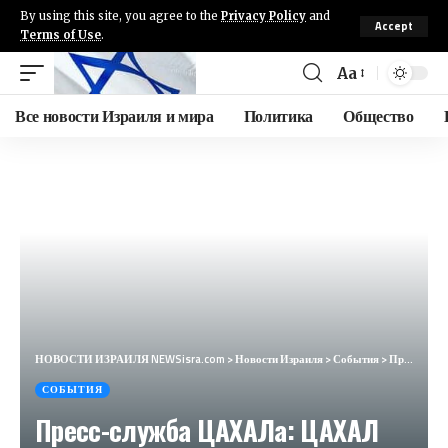
By using this site, you agree to the
Privacy Policy
and
Accept
Terms of Use
.
Aa
Все новости Израиля и мира
Политика
Общество
НОВОСТИ ИЗРАИЛЯ NEWSisra.com
>
Новости Израиля
>
События
>
Пресс-служба ЦАХАЛа: ЦАХАЛ атаковал комплекс управления и контроля террористической организации ХАМА
СОБЫТИЯ
Пресс-служба ЦАХАЛа: ЦАХАЛ