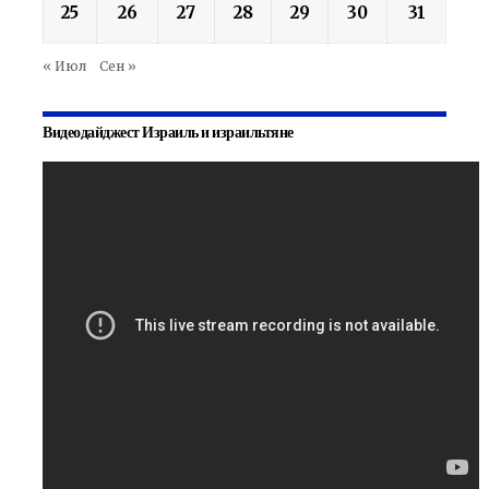
25
26
27
28
29
30
31
« Июл
Сен »
Видеодайджест Израиль и израильтяне