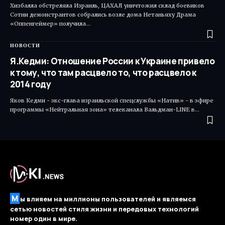
Хизбалла обстреляла Израиль, ЦАХАЛ уничтожил склад боевиков
Сотни демонстрантов собрались возле дома Нетаньяху Драма
«Оппенгеймер» получила…
НОВОСТИ
Я.Кедми: Отношение России к Украине привело
к тому, что там расцвело то, что расцвело к
2014 году
Яков Кедми - экс-глава израильской спецслужбы «Натив» - в эфире
программы «Нейтральная зона» телеканала Вальдман-LINE в…
М
ы влияем на миллионы пользователей и являемся
сетью новостей стиля жизни и передовых технологий
номер один в мире.