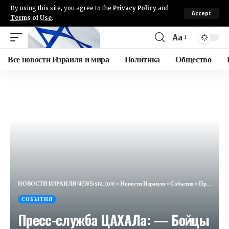
By using this site, you agree to the
Privacy Policy
and
Accept
Terms of Use
.
Aa
Все новости Израиля и мира
Политика
Общество
НОВОСТИ ИЗРАИЛЯ NEWSisra.com
>
Новости Израиля
>
События
>
Пресс-служба ЦАХАЛа: — Бойцы ЦАХАЛа продолжают разрушать террористическую инфраструктуру ХАМАС в цен
СОБЫТИЯ
Пресс-служба ЦАХАЛа: — Бойцы