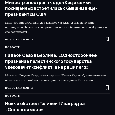
Министр иностранных дел Кац и семьи
похищенных встретились с бывшим вице-
президентом США
Министр иностранных дел Кац поблагодарил бывшего вице-
президента Пенса за его приверженность безопасности Израиля и
его готовность…
НОВОСТИ ИЗРАИЛЯ
НОВОСТИ
Гидеон Саар в Берлине: «Одностороннее
признание палестинского государства
увековечит конфликт, а не решит его»
Министр Гидеон Саар, глава партии "Тиква Хадаша", член военно-
политического кабинета, находится в эти дни в Германии…
НОВОСТИ ИЗРАИЛЯ
НОВОСТИ
Новый обстрел Галилеи | 7 наград за
«Оппенгеймера»