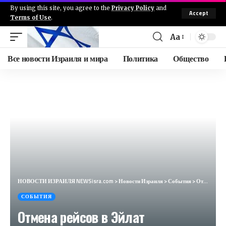
By using this site, you agree to the
Privacy Policy
and
Accept
Terms of Use
.
Aa
Все новости Израиля и мира
Политика
Общество
НОВОСТИ ИЗРАИЛЯ NEWSisra.com
>
Новости Израиля
>
События
>
Отмена рейсов в Эйлат последовала за волной отмен рейсов международных авиакомпаний в Израиль. Arkia
СОБЫТИЯ
Отмена рейсов в Эйлат