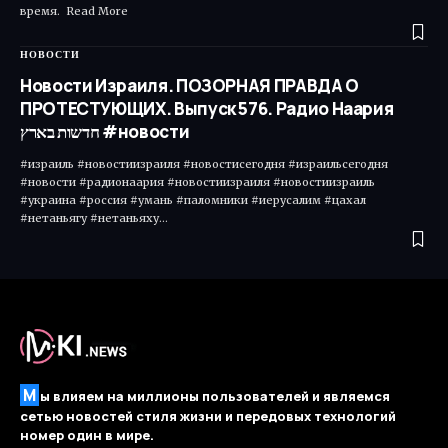
время. ​ Read More
НОВОСТИ
Новости Израиля. ПОЗОРНАЯ ПРАВДА О
ПРОТЕСТУЮЩИХ. Выпуск 576. Радио Наария
חדשות בארץ #новости
#израиль #новостиизраиля #новостисегодня #израильсегодня
#новости #радионаария #новостиизраиля #новостиизраиль
#украина #россия #умань #паломники #иерусалим #цахал
#нетаньягу #нетаньяху…
М
ы влияем на миллионы пользователей и являемся
сетью новостей стиля жизни и передовых технологий
номер один в мире.