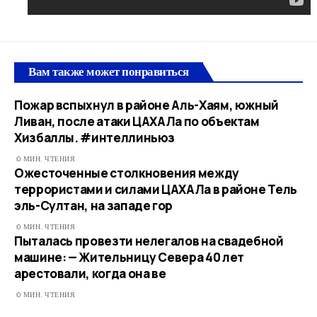
Вам также может понравиться
Пожар вспыхнул в районе Аль-Хаям, южный
Ливан, после атаки ЦАХАЛа по объектам
Хизбаллы. #интеллиньюз
0 МИН. ЧТЕНИЯ
Ожесточенные столкновения между
террористами и силами ЦАХАЛа в районе Тель
эль-Султан, на западе гор
0 МИН. ЧТЕНИЯ
Пыталась провезти нелегалов на свадебной
машине: — Жительницу Севера 40 лет
арестовали, когда она ве
0 МИН. ЧТЕНИЯ