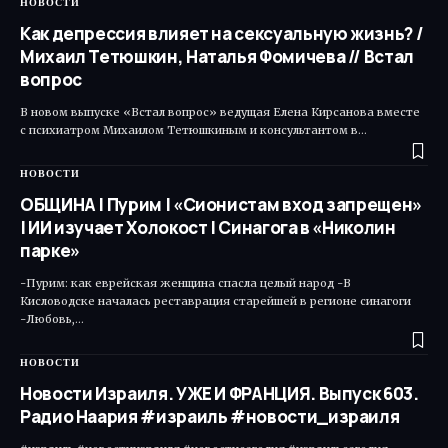
НОВОСТИ
Как депрессия влияет на сексуальную жизнь? /
Михаил Тетюшкин, Наталья Фомичева // Встал
вопрос
В новом выпуске «Встал вопрос» ведущая Елена Кирсанова вместе
с психиатром Михаилом Тетюшкиным и консультантом в…
НОВОСТИ
ОБЩИНА | Пурим | «Сионистам вход запрещен»
| ИИ изучает Холокост | Синагога в «Николин
парке»
-Пурим: как еврейская женщина спасла целый народ -В
Кисловодске началась реставрация старейшей в регионе синагоги
-Любовь,…
НОВОСТИ
Новости Израиля. УЖЕ И ФРАНЦИЯ. Выпуск 603.
Радио Наария #израиль #новости_израиля