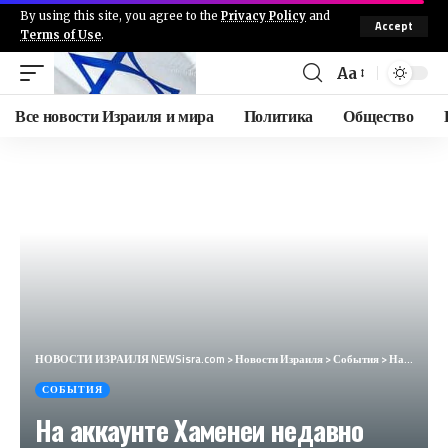
By using this site, you agree to the
Privacy Policy
and
Accept
Terms of Use
.
Aa
Все новости Израиля и мира
Политика
Общество
НОВОСТИ ИЗРАИЛЯ NEWSisra.com
>
Новости Израиля
>
События
>
На аккаунте Хаменеи недавно был опубликован этот твит: — «Сионистскому режиму пришел конец». #интелл
СОБЫТИЯ
На аккаунте Хаменеи недавно