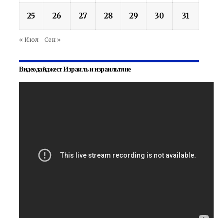
25
26
27
28
29
30
31
« Июл
Сен »
Видеодайджест Израиль и израильтяне