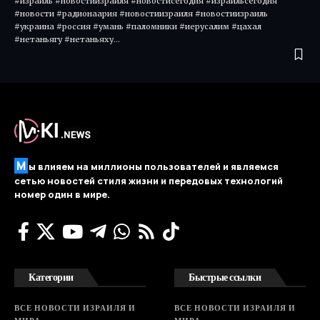
#израиль #новостиизраиля #новостисегодня #израильсегодня
#новости #радионаария #новостиизраиля #новостиизраиль
#украина #россия #умань #паломники #иерусалим #цахал
#нетаньягу #нетаньяху…
М
ы влияем на миллионы пользователей и являемся
сетью новостей стиля жизни и передовых технологий
номер один в мире.
Категории
Быстрые ссылки
ВСЕ НОВОСТИ ИЗРАИЛЯ И
ВСЕ НОВОСТИ ИЗРАИЛЯ И