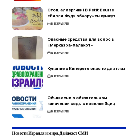
Стоп, аллергики! В Petit Beurre
«Вилли-Фуд» обнаружен кунжут
В ИЗРАИЛЕ
Опасные средства для волос в
«Мерказ ха-Халакот»
В ИЗРАИЛЕ
Купание в Кинерете опасно для глаз
В ИЗРАИЛЕ
Объявлено о обязательном
кипячении воды в поселке Яциц
В ИЗРАИЛЕ
Новости Израиля и мира. Дайджест СМИ