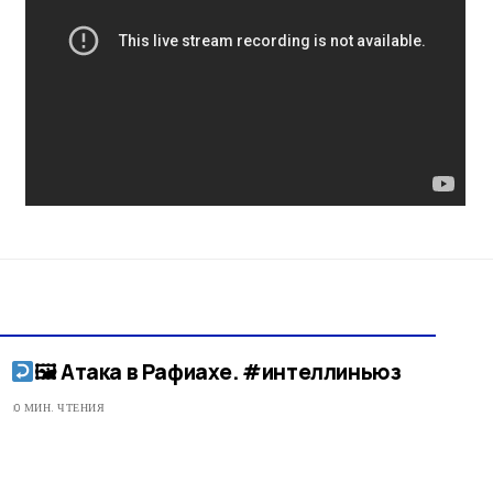
🖼 Атака в Рафиахе. #интеллиньюз​
0 МИН. ЧТЕНИЯ