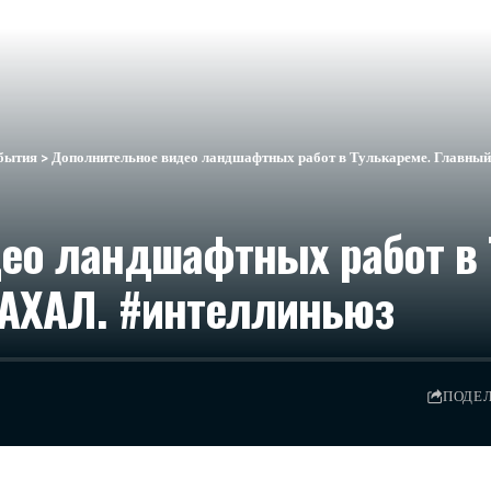
бытия
>
Дополнительное видео ландшафтных работ в Тулькареме. Главны
ео ландшафтных работ в 
АХАЛ. #интеллиньюз
ПОДЕ