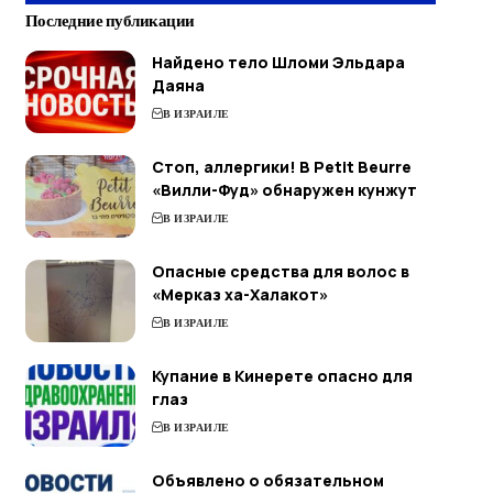
Последние публикации
Найдено тело Шломи Эльдара
Даяна
В ИЗРАИЛЕ
Стоп, аллергики! В Petit Beurre
«Вилли-Фуд» обнаружен кунжут
В ИЗРАИЛЕ
Опасные средства для волос в
«Мерказ ха-Халакот»
В ИЗРАИЛЕ
Купание в Кинерете опасно для
глаз
В ИЗРАИЛЕ
Объявлено о обязательном