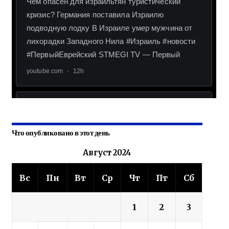
Что опубликовано в этот день
Август 2024
Вс
Пн
Вт
Ср
Чт
Пт
Сб
1
2
3