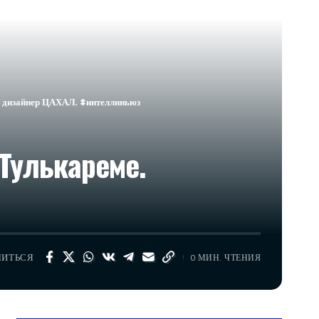
й дизайнер ЦАХАЛ. #интеллиньюз
Тулькареме.
ЛИТЬСЯ
0 МИН. ЧТЕНИЯ