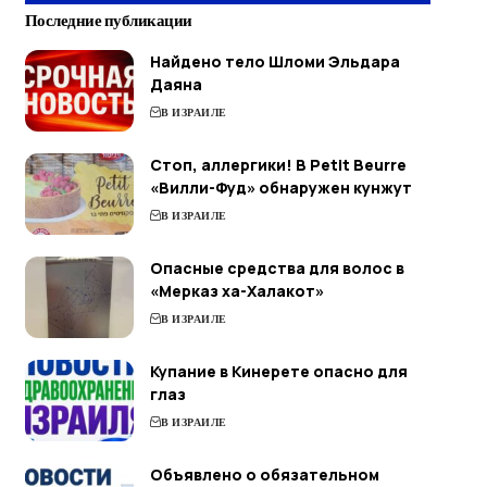
Последние публикации
Найдено тело Шломи Эльдара
Даяна
В ИЗРАИЛЕ
Стоп, аллергики! В Petit Beurre
«Вилли-Фуд» обнаружен кунжут
В ИЗРАИЛЕ
Опасные средства для волос в
«Мерказ ха-Халакот»
В ИЗРАИЛЕ
Купание в Кинерете опасно для
глаз
В ИЗРАИЛЕ
Объявлено о обязательном