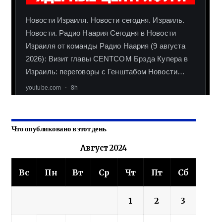
Что опубликовано в этот день
Август 2024
Вс
Пн
Вт
Ср
Чт
Пт
Сб
1
2
3