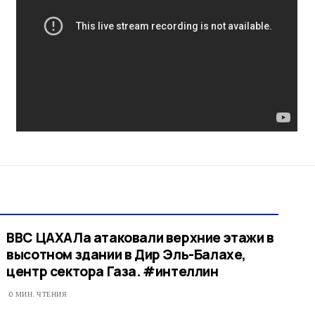
ВВС ЦАХАЛа атаковали верхние этажи в
высотном здании в Дир Эль-Балахе,
центр сектора Газа. #интеллин
0 МИН. ЧТЕНИЯ