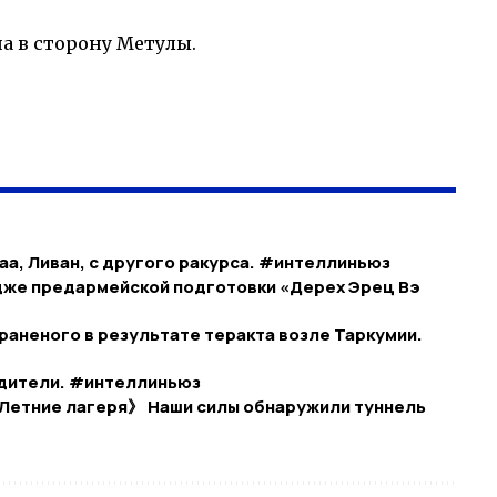
а в сторону Метулы.
аа, Ливан, с другого ракурса. #интеллиньюз
дже предармейской подготовки «Дерех Эрец Вэ
раненого в результате теракта возле Таркумии.
одители. #интеллиньюз
Летние лагеря》 Наши силы обнаружили туннель