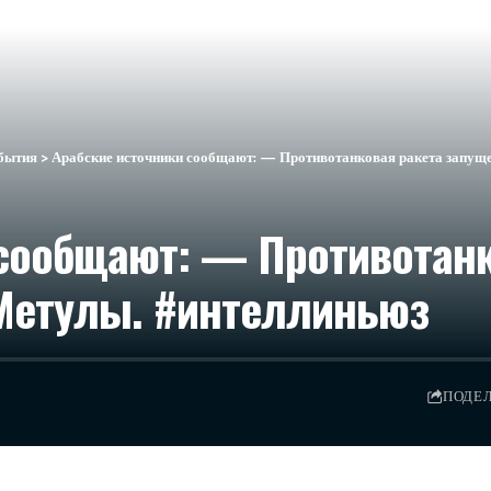
бытия
>
Арабские источники сообщают: — Противотанковая ракета запуще
 сообщают: — Противотанк
 Метулы. #интеллиньюз
ПОДЕ