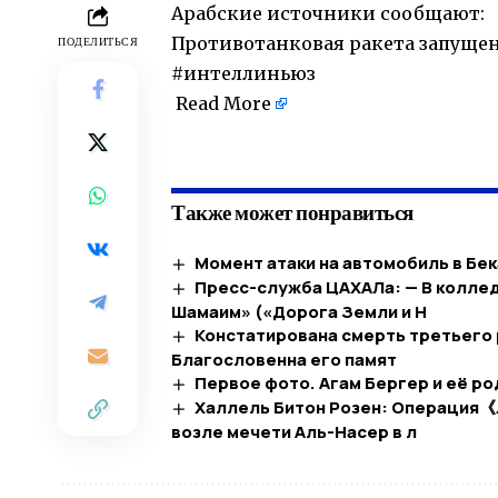
Арабские источники сообщают:
Противотанковая ракета запущен
ПОДЕЛИТЬСЯ
#интеллиньюз
Read More
​
Также может понравиться
Момент атаки на автомобиль в Бек
Пресс-служба ЦАХАЛа: — В колле
Шамаим» («Дорога Земли и Н
Констатирована смерть третьего 
Благословенна его памят
Первое фото. Агам Бергер и её р
Халлель Битон Розен: Операция《
возле мечети Аль-Насер в л