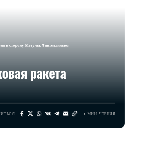
на в сторону Метулы. #интеллиньюз
овая ракета
ЛИТЬСЯ
0 МИН. ЧТЕНИЯ