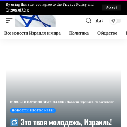
By using this site, you agree to the
Privacy Policy
and
Accept
Terms of Use
.
Aa
Все новости Израиля и мира
Политика
Общество
НОВОСТИ ИЗРАИЛЯ NEWSisra.com
>
Новости Израиля
>
Новости блогосферы
НОВОСТИ БЛОГОСФЕРЫ
Это твоя молодежь, Израиль!