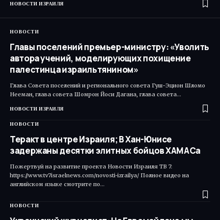
НОВОСТИ ИЗРАИЛЯ
НОВОСТИ
Главы поселений премьер-министру: «Уволить
автора учений, моделирующих похищение
палестинца израильтянином»
Глава Совета поселений и регионального совета Гуш-Эцион Шломо
Нееман, глава совета Шомрон Йоси Дагана, глава совета…
НОВОСТИ ИЗРАИЛЯ
НОВОСТИ
Теракт в центре Израиля; В Хан-Юнисе
задержаны десятки элитных бойцов ХАМАСа
Пожертвуй на развитие проекта Новости Израиля ТВ 7:
https://www.tv7israelnews.com/novosti-izrailya/ Полное видео на
английском языке смотрите по…
НОВОСТИ