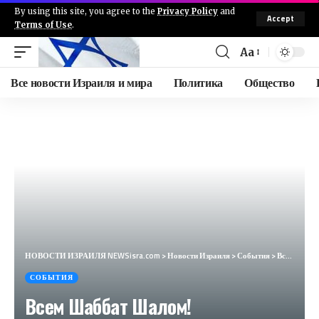
By using this site, you agree to the
Privacy Policy
and
Accept
Terms of Use
.
Aa
Все новости Израиля и мира
Политика
Общество
НОВОСТИ ИЗРАИЛЯ NEWSisra.com
>
Новости Израиля
>
События
>
Всем Шаббат Шалом! Региональный совет Голанский высот. Пятница 2.8 Время 15:39 Здравствуйте, жители!
СОБЫТИЯ
Всем Шаббат Шалом!