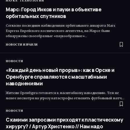
НАУКА
ТЕХНОЛОГИИ
Марс: Город Инков и пауки в объективе
орбитальных спутников
Согласно последним наблюдениям орбитального аппарата Mars
Express Еврейского космического агентства, на Марсе были
обнаружены своеобразные «паукообразные»…
НОВОСТИ ИЗРАИЛЯ
НОВОСТИ
«Каждый день новый прорыв»: как в Орске и
Оренбурге справляются с масштабными
наводнениями
Жители Оренбурга готовятся к масштабному наводнению. Тем не
менее несмотря на угрозу катастрофы отменять футбольный матч…
НОВОСТИ
С какими запросами приходят к пластическому
хирургу? / Артур Христенко // Нам надо